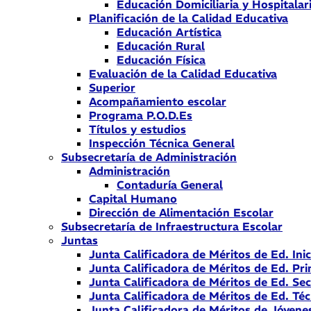
Educación Domiciliaria y Hospitalar
Planificación de la Calidad Educativa
Educación Artística
Educación Rural
Educación Física
Evaluación de la Calidad Educativa
Superior
Acompañamiento escolar
Programa P.O.D.Es
Títulos y estudios
Inspección Técnica General
Subsecretaría de Administración
Administración
Contaduría General
Capital Humano
Dirección de Alimentación Escolar
Subsecretaría de Infraestructura Escolar
Juntas
Junta Calificadora de Méritos de Ed. Inic
Junta Calificadora de Méritos de Ed. Pri
Junta Calificadora de Méritos de Ed. Se
Junta Calificadora de Méritos de Ed. Téc
Junta Calificadora de Méritos de Jóvene