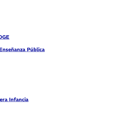
 DGE
 Enseñanza Pública
era Infancia