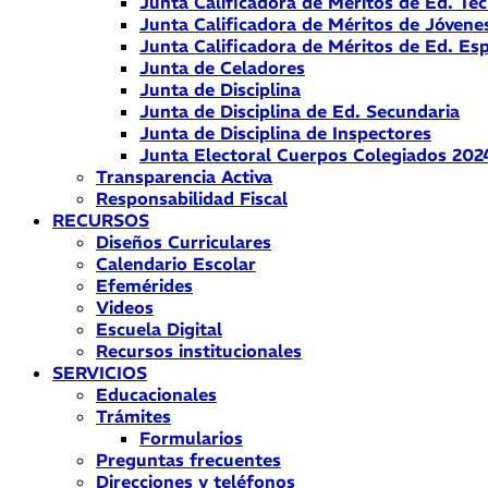
Junta Calificadora de Méritos de Ed. Téc
Junta Calificadora de Méritos de Jóvene
Junta Calificadora de Méritos de Ed. Esp
Junta de Celadores
Junta de Disciplina
Junta de Disciplina de Ed. Secundaria
Junta de Disciplina de Inspectores
Junta Electoral Cuerpos Colegiados 202
Transparencia Activa
Responsabilidad Fiscal
RECURSOS
Diseños Curriculares
Calendario Escolar
Efemérides
Videos
Escuela Digital
Recursos institucionales
SERVICIOS
Educacionales
Trámites
Formularios
Preguntas frecuentes
Direcciones y teléfonos