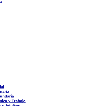
ia
ial
maria
cundaria
nica y Trabajo
s y Adultos