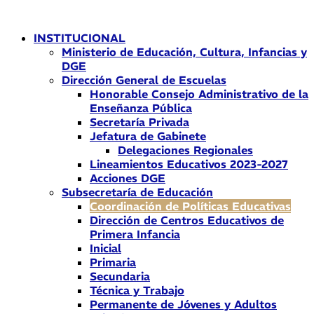
Ir
al
INSTITUCIONAL
contenido
Ministerio de Educación, Cultura, Infancias y
DGE
Dirección General de Escuelas
Honorable Consejo Administrativo de la
Enseñanza Pública
Secretaría Privada
Jefatura de Gabinete
Delegaciones Regionales
Lineamientos Educativos 2023-2027
Acciones DGE
Subsecretaría de Educación
Coordinación de Políticas Educativas
Dirección de Centros Educativos de
Primera Infancia
Inicial
Primaria
Secundaria
Técnica y Trabajo
Permanente de Jóvenes y Adultos