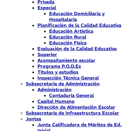
Privada
Especial
Educación Domiciliaria y
Hospitalaria
Planificación de la Calidad Educativa
Educación Artística
Educación Rural
Educación Física
Evaluación de la Calidad Educativa
Superior
Acompañamiento escolar
Programa P.O.D.Es
Títulos y estudios
Inspección Técnica General
Subsecretaría de Administración
Administración
Contaduría General
Capital Humano
Dirección de Alimentación Escolar
Subsecretaría de Infraestructura Escolar
Juntas
Junta Calificadora de Méritos de Ed.
Inicial