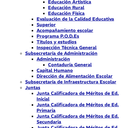
Educación Artística
Educación Rural
Educación Física
Evaluación de la Calidad Educativa
Superior
Acompañamiento escolar
Programa P.O.D.Es
Títulos y estudios
Inspección Técnica General
Subsecretaría de Administración
Administración
Contaduría General
Capital Humano
Dirección de Alimentación Escolar
Subsecretaría de Infraestructura Escolar
Juntas
Junta Calificadora de Méritos de Ed.
Inicial
Junta Calificadora de Méritos de Ed.
Primaria
Junta Calificadora de Méritos de Ed.
Secundaria
Junta Calificadora de Méritos de Ed.