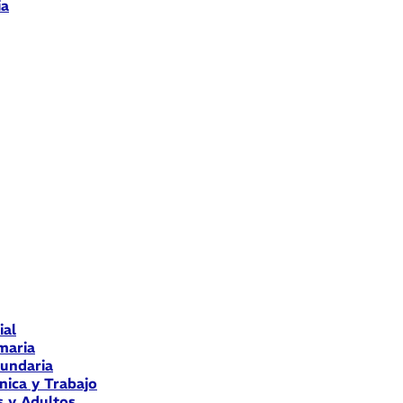
ia
ial
maria
cundaria
nica y Trabajo
s y Adultos