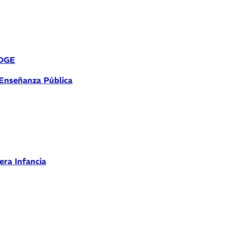
 DGE
 Enseñanza Pública
era Infancia