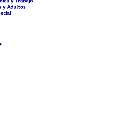
nica y Trabajo
s y Adultos
ecial
4