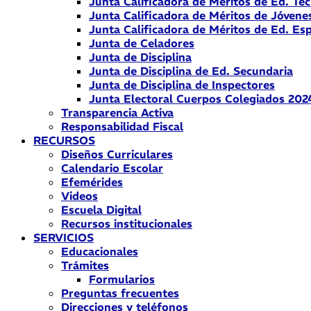
Junta Calificadora de Méritos de Ed. Téc
Junta Calificadora de Méritos de Jóvene
Junta Calificadora de Méritos de Ed. Esp
Junta de Celadores
Junta de Disciplina
Junta de Disciplina de Ed. Secundaria
Junta de Disciplina de Inspectores
Junta Electoral Cuerpos Colegiados 202
Transparencia Activa
Responsabilidad Fiscal
RECURSOS
Diseños Curriculares
Calendario Escolar
Efemérides
Videos
Escuela Digital
Recursos institucionales
SERVICIOS
Educacionales
Trámites
Formularios
Preguntas frecuentes
Direcciones y teléfonos