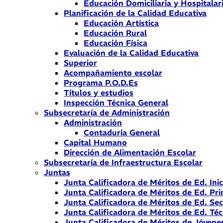
Educación Domiciliaria y Hospitalar
Planificación de la Calidad Educativa
Educación Artística
Educación Rural
Educación Física
Evaluación de la Calidad Educativa
Superior
Acompañamiento escolar
Programa P.O.D.Es
Títulos y estudios
Inspección Técnica General
Subsecretaría de Administración
Administración
Contaduría General
Capital Humano
Dirección de Alimentación Escolar
Subsecretaría de Infraestructura Escolar
Juntas
Junta Calificadora de Méritos de Ed. Inic
Junta Calificadora de Méritos de Ed. Pri
Junta Calificadora de Méritos de Ed. Se
Junta Calificadora de Méritos de Ed. Téc
Junta Calificadora de Méritos de Jóvene