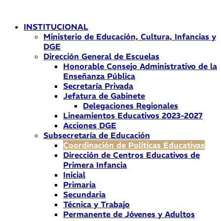
Ir
al
INSTITUCIONAL
contenido
Ministerio de Educación, Cultura, Infancias y
DGE
Dirección General de Escuelas
Honorable Consejo Administrativo de la
Enseñanza Pública
Secretaría Privada
Jefatura de Gabinete
Delegaciones Regionales
Lineamientos Educativos 2023-2027
Acciones DGE
Subsecretaría de Educación
Coordinación de Políticas Educativas
Dirección de Centros Educativos de
Primera Infancia
Inicial
Primaria
Secundaria
Técnica y Trabajo
Permanente de Jóvenes y Adultos