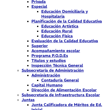
Privada
Especial
Educación Domiciliaria y
Hospitalaria
Planificación de la Calidad Educativa
Educación Artística
Educación Rural
Educación Física
Evaluación de la Calidad Educativa
Superior
Acompañamiento escolar
Programa P.O.D.Es
Títulos y estudios
Inspección Técnica General
Subsecretaría de Administración
Administración
Contaduría General
Capital Humano
Dirección de Alimentación Escolar
Subsecretaría de Infraestructura Escolar
Juntas
Junta Calificadora de Méritos de Ed.
Inicial