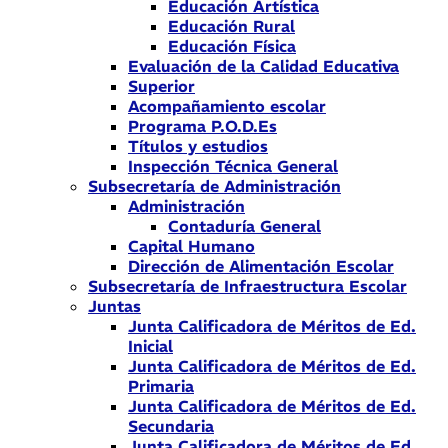
Educación Artística
Educación Rural
Educación Física
Evaluación de la Calidad Educativa
Superior
Acompañamiento escolar
Programa P.O.D.Es
Títulos y estudios
Inspección Técnica General
Subsecretaría de Administración
Administración
Contaduría General
Capital Humano
Dirección de Alimentación Escolar
Subsecretaría de Infraestructura Escolar
Juntas
Junta Calificadora de Méritos de Ed.
Inicial
Junta Calificadora de Méritos de Ed.
Primaria
Junta Calificadora de Méritos de Ed.
Secundaria
Junta Calificadora de Méritos de Ed.