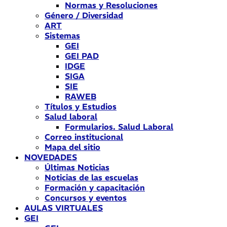
Normas y Resoluciones
Género / Diversidad
ART
Sistemas
GEI
GEI PAD
IDGE
SIGA
SIE
RAWEB
Títulos y Estudios
Salud laboral
Formularios. Salud Laboral
Correo institucional
Mapa del sitio
NOVEDADES
Últimas Noticias
Noticias de las escuelas
Formación y capacitación
Concursos y eventos
AULAS VIRTUALES
GEI