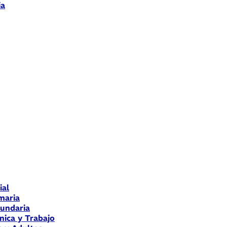
ia
ial
maria
cundaria
nica y Trabajo