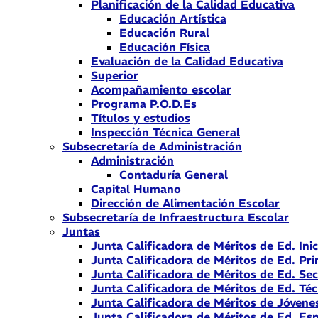
Planificación de la Calidad Educativa
Educación Artística
Educación Rural
Educación Física
Evaluación de la Calidad Educativa
Superior
Acompañamiento escolar
Programa P.O.D.Es
Títulos y estudios
Inspección Técnica General
Subsecretaría de Administración
Administración
Contaduría General
Capital Humano
Dirección de Alimentación Escolar
Subsecretaría de Infraestructura Escolar
Juntas
Junta Calificadora de Méritos de Ed. Inic
Junta Calificadora de Méritos de Ed. Pri
Junta Calificadora de Méritos de Ed. Se
Junta Calificadora de Méritos de Ed. Téc
Junta Calificadora de Méritos de Jóvene
Junta Calificadora de Méritos de Ed. Esp