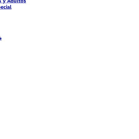
s y Adultos
ecial
4