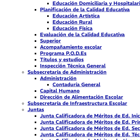
Educación Domiciliaria y Hospitalar
Planificación de la Calidad Educativa
Educación Artística
Educación Rural
Educación Física
Evaluación de la Calidad Educativa
Superior
Acompañamiento escolar
Programa P.O.D.Es
Títulos y estudios
Inspección Técnica General
Subsecretaría de Administración
Administración
Contaduría General
Capital Humano
Dirección de Alimentación Escolar
Subsecretaría de Infraestructura Escolar
Juntas
Junta Calificadora de Méritos de Ed. Inic
Junta Calificadora de Méritos de Ed. Pri
Junta Calificadora de Méritos de Ed. Se
Junta Calificadora de Méritos de Ed. Téc