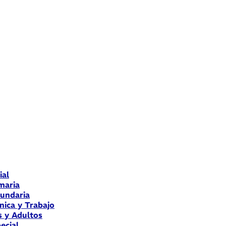
ial
maria
cundaria
nica y Trabajo
s y Adultos
ecial