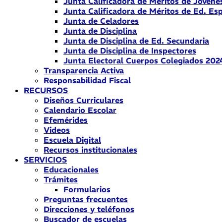
Junta Calificadora de Méritos de Jóvene
Junta Calificadora de Méritos de Ed. Esp
Junta de Celadores
Junta de Disciplina
Junta de Disciplina de Ed. Secundaria
Junta de Disciplina de Inspectores
Junta Electoral Cuerpos Colegiados 202
Transparencia Activa
Responsabilidad Fiscal
RECURSOS
Diseños Curriculares
Calendario Escolar
Efemérides
Videos
Escuela Digital
Recursos institucionales
SERVICIOS
Educacionales
Trámites
Formularios
Preguntas frecuentes
Direcciones y teléfonos
Buscador de escuelas