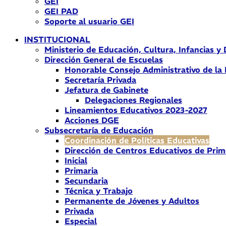
GEI
GEI PAD
Soporte al usuario GEI
INSTITUCIONAL
Ministerio de Educación, Cultura, Infancias y
Dirección General de Escuelas
Honorable Consejo Administrativo de la
Secretaría Privada
Jefatura de Gabinete
Delegaciones Regionales
Lineamientos Educativos 2023-2027
Acciones DGE
Subsecretaría de Educación
Coordinación de Políticas Educativas
Dirección de Centros Educativos de Prim
Inicial
Primaria
Secundaria
Técnica y Trabajo
Permanente de Jóvenes y Adultos
Privada
Especial