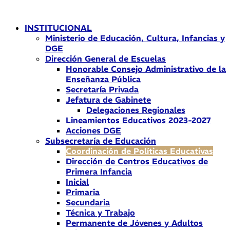
Ir
al
INSTITUCIONAL
contenido
Ministerio de Educación, Cultura, Infancias y
DGE
Dirección General de Escuelas
Honorable Consejo Administrativo de la
Enseñanza Pública
Secretaría Privada
Jefatura de Gabinete
Delegaciones Regionales
Lineamientos Educativos 2023-2027
Acciones DGE
Subsecretaría de Educación
Coordinación de Políticas Educativas
Dirección de Centros Educativos de
Primera Infancia
Inicial
Primaria
Secundaria
Técnica y Trabajo
Permanente de Jóvenes y Adultos