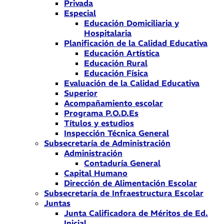
Privada
Especial
Educación Domiciliaria y
Hospitalaria
Planificación de la Calidad Educativa
Educación Artística
Educación Rural
Educación Física
Evaluación de la Calidad Educativa
Superior
Acompañamiento escolar
Programa P.O.D.Es
Títulos y estudios
Inspección Técnica General
Subsecretaría de Administración
Administración
Contaduría General
Capital Humano
Dirección de Alimentación Escolar
Subsecretaría de Infraestructura Escolar
Juntas
Junta Calificadora de Méritos de Ed.
Inicial