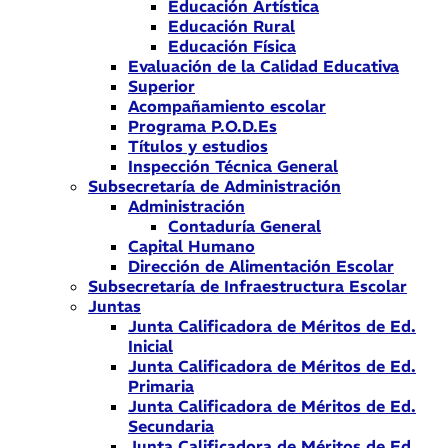
Educación Artística
Educación Rural
Educación Física
Evaluación de la Calidad Educativa
Superior
Acompañamiento escolar
Programa P.O.D.Es
Títulos y estudios
Inspección Técnica General
Subsecretaría de Administración
Administración
Contaduría General
Capital Humano
Dirección de Alimentación Escolar
Subsecretaría de Infraestructura Escolar
Juntas
Junta Calificadora de Méritos de Ed.
Inicial
Junta Calificadora de Méritos de Ed.
Primaria
Junta Calificadora de Méritos de Ed.
Secundaria
Junta Calificadora de Méritos de Ed.