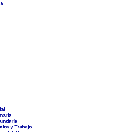
ia
ial
maria
cundaria
nica y Trabajo