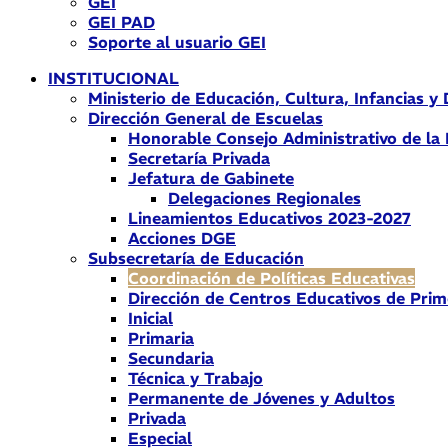
GEI
GEI PAD
Soporte al usuario GEI
INSTITUCIONAL
Ministerio de Educación, Cultura, Infancias y
Dirección General de Escuelas
Honorable Consejo Administrativo de la
Secretaría Privada
Jefatura de Gabinete
Delegaciones Regionales
Lineamientos Educativos 2023-2027
Acciones DGE
Subsecretaría de Educación
Coordinación de Políticas Educativas
Dirección de Centros Educativos de Prim
Inicial
Primaria
Secundaria
Técnica y Trabajo
Permanente de Jóvenes y Adultos
Privada
Especial