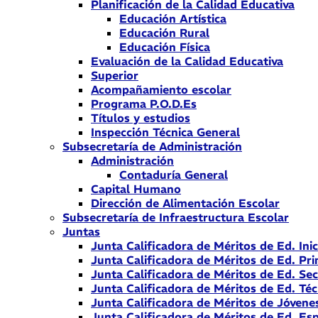
Planificación de la Calidad Educativa
Educación Artística
Educación Rural
Educación Física
Evaluación de la Calidad Educativa
Superior
Acompañamiento escolar
Programa P.O.D.Es
Títulos y estudios
Inspección Técnica General
Subsecretaría de Administración
Administración
Contaduría General
Capital Humano
Dirección de Alimentación Escolar
Subsecretaría de Infraestructura Escolar
Juntas
Junta Calificadora de Méritos de Ed. Inic
Junta Calificadora de Méritos de Ed. Pri
Junta Calificadora de Méritos de Ed. Se
Junta Calificadora de Méritos de Ed. Téc
Junta Calificadora de Méritos de Jóvene
Junta Calificadora de Méritos de Ed. Esp