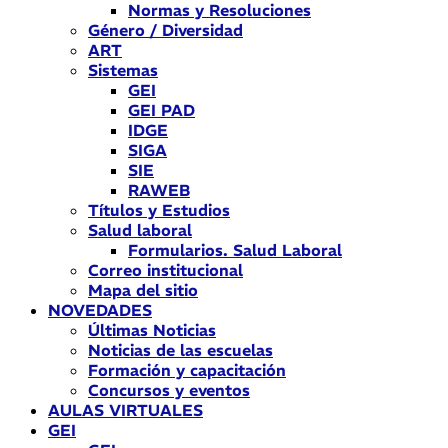
Normas y Resoluciones
Género / Diversidad
ART
Sistemas
GEI
GEI PAD
IDGE
SIGA
SIE
RAWEB
Títulos y Estudios
Salud laboral
Formularios. Salud Laboral
Correo institucional
Mapa del sitio
NOVEDADES
Últimas Noticias
Noticias de las escuelas
Formación y capacitación
Concursos y eventos
AULAS VIRTUALES
GEI