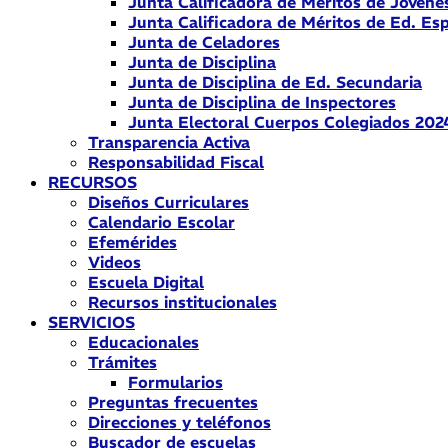
Junta Calificadora de Méritos de Jóvene
Junta Calificadora de Méritos de Ed. Esp
Junta de Celadores
Junta de Disciplina
Junta de Disciplina de Ed. Secundaria
Junta de Disciplina de Inspectores
Junta Electoral Cuerpos Colegiados 202
Transparencia Activa
Responsabilidad Fiscal
RECURSOS
Diseños Curriculares
Calendario Escolar
Efemérides
Videos
Escuela Digital
Recursos institucionales
SERVICIOS
Educacionales
Trámites
Formularios
Preguntas frecuentes
Direcciones y teléfonos
Buscador de escuelas