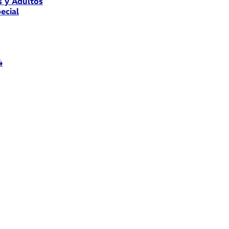
s y Adultos
ecial
4