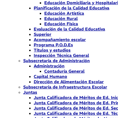
Educación Domiciliaria y Hospitalar
Planificación de la Calidad Educativa
Educación Artística
Educación Rural
Educación Física
Evaluación de la Calidad Educativa
Superior
Acompañamiento escolar
Programa P.O.D.Es
Títulos y estudios
Inspección Técnica General
Subsecretaría de Administración
Administración
Contaduría General
Capital Humano
Dirección de Alimentación Escolar
Subsecretaría de Infraestructura Escolar
Juntas
Junta Calificadora de Méritos de Ed. Inic
Junta Calificadora de Méritos de Ed. Pri
Junta Calificadora de Méritos de Ed. Se
Junta Calificadora de Méritos de Ed. Téc