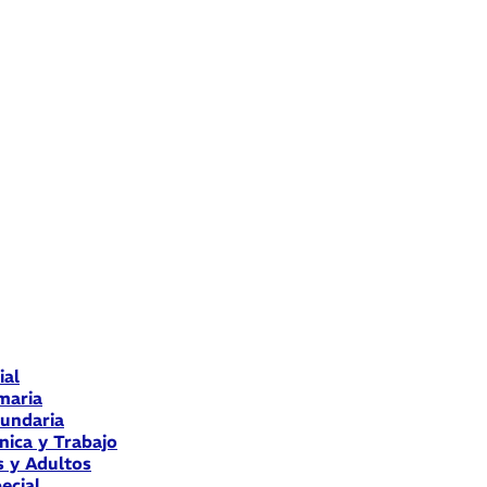
ial
maria
cundaria
nica y Trabajo
s y Adultos
ecial