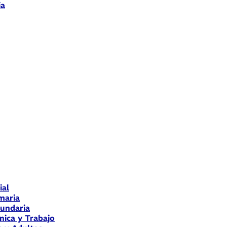
ia
ial
maria
cundaria
nica y Trabajo