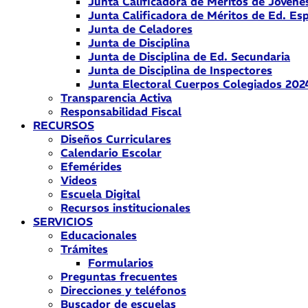
Junta Calificadora de Méritos de Jóvene
Junta Calificadora de Méritos de Ed. Esp
Junta de Celadores
Junta de Disciplina
Junta de Disciplina de Ed. Secundaria
Junta de Disciplina de Inspectores
Junta Electoral Cuerpos Colegiados 202
Transparencia Activa
Responsabilidad Fiscal
RECURSOS
Diseños Curriculares
Calendario Escolar
Efemérides
Videos
Escuela Digital
Recursos institucionales
SERVICIOS
Educacionales
Trámites
Formularios
Preguntas frecuentes
Direcciones y teléfonos
Buscador de escuelas