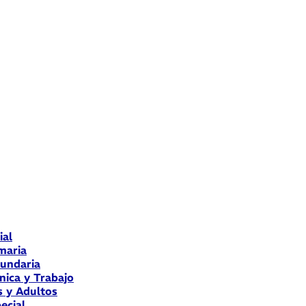
ial
maria
cundaria
nica y Trabajo
s y Adultos
ecial