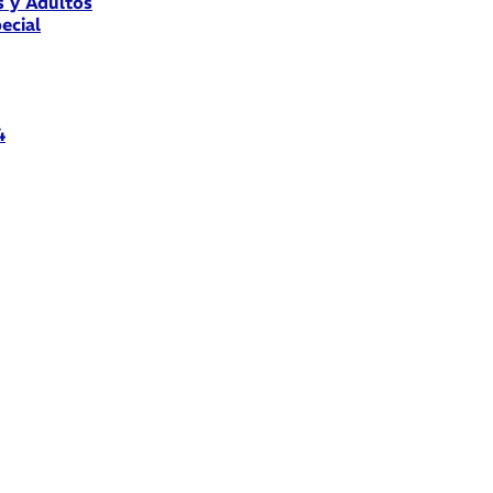
s y Adultos
ecial
4