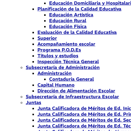
Educación Domiciliaria y Hospitalar
Planificación de la Calidad Educativa
Educación Artística
Educación Rural
Educación Física
Evaluación de la Calidad Educativa
Superior
Acompañamiento escolar
Programa P.O.D.Es
Títulos y estudios
Inspección Técnica General
Subsecretaría de Administración
Administración
Contaduría General
Capital Humano
Dirección de Alimentación Escolar
Subsecretaría de Infraestructura Escolar
Juntas
Junta Calificadora de Méritos de Ed. Inic
Junta Calificadora de Méritos de Ed. Pri
Junta Calificadora de Méritos de Ed. Se
Junta Calificadora de Méritos de Ed. Téc