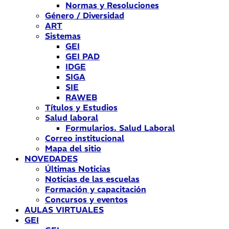
Normas y Resoluciones
Género / Diversidad
ART
Sistemas
GEI
GEI PAD
IDGE
SIGA
SIE
RAWEB
Títulos y Estudios
Salud laboral
Formularios. Salud Laboral
Correo institucional
Mapa del sitio
NOVEDADES
Últimas Noticias
Noticias de las escuelas
Formación y capacitación
Concursos y eventos
AULAS VIRTUALES
GEI