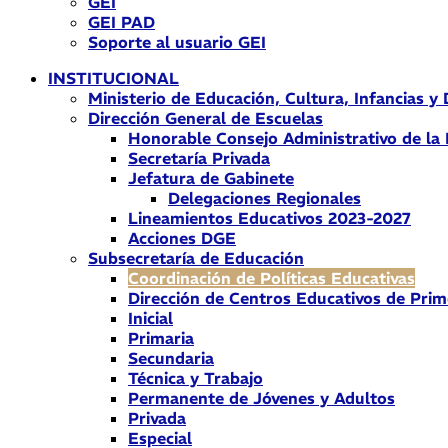
GEI
GEI PAD
Soporte al usuario GEI
INSTITUCIONAL
Ministerio de Educación, Cultura, Infancias y
Dirección General de Escuelas
Honorable Consejo Administrativo de la
Secretaría Privada
Jefatura de Gabinete
Delegaciones Regionales
Lineamientos Educativos 2023-2027
Acciones DGE
Subsecretaría de Educación
Coordinación de Políticas Educativas
Dirección de Centros Educativos de Prim
Inicial
Primaria
Secundaria
Técnica y Trabajo
Permanente de Jóvenes y Adultos
Privada
Especial