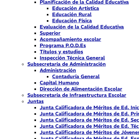
Planificación de la Calidad Educativa
Educación Artística
Educación Rural
Educación Física
Evaluación de la Calidad Educativa
Superior
Acompañamiento escolar
Programa P.O.D.Es
Títulos y estudios
Inspección Técnica General
Subsecretaría de Administración
Administración
Contaduría General
Capital Humano
Dirección de Alimentación Escolar
Subsecretaría de Infraestructura Escolar
Juntas
Junta Calificadora de Méritos de Ed. Inic
Junta Calificadora de Méritos de Ed. Pri
Junta Calificadora de Méritos de Ed. Se
Junta Calificadora de Méritos de Ed. Téc
Junta Calificadora de Méritos de Jóvene
Junta Calificadora de Méritos de Ed. Esp