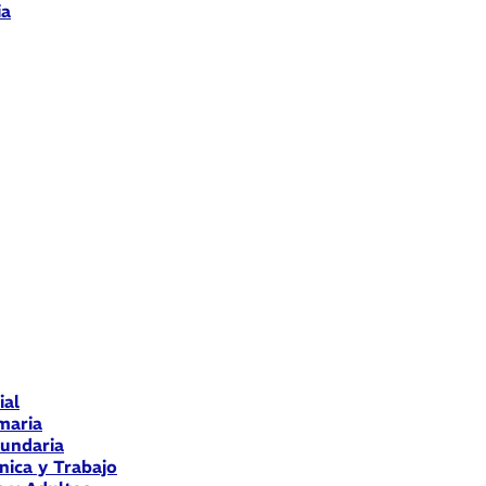
ia
ial
maria
cundaria
nica y Trabajo