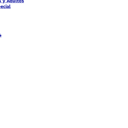
s y Adultos
ecial
4