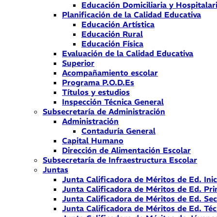
Educación Domiciliaria y Hospitalar
Planificación de la Calidad Educativa
Educación Artística
Educación Rural
Educación Física
Evaluación de la Calidad Educativa
Superior
Acompañamiento escolar
Programa P.O.D.Es
Títulos y estudios
Inspección Técnica General
Subsecretaría de Administración
Administración
Contaduría General
Capital Humano
Dirección de Alimentación Escolar
Subsecretaría de Infraestructura Escolar
Juntas
Junta Calificadora de Méritos de Ed. Inic
Junta Calificadora de Méritos de Ed. Pri
Junta Calificadora de Méritos de Ed. Se
Junta Calificadora de Méritos de Ed. Téc