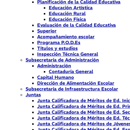
Planificación de la Calidad Educativa
Educación Artística
Educación Rural
Educación Física
Evaluación de la Calidad Educativa
Superior
Acompañamiento escolar
Programa P.O.D.Es
Títulos y estudios
Inspección Técnica General
Subsecretaría de Administración
Administración
Contaduría General
Capital Humano
Dirección de Alimentación Escolar
Subsecretaría de Infraestructura Escolar
Juntas
Junta Calificadora de Méritos de Ed. Inic
Junta Calificadora de Méritos de Ed. Pri
Junta Calificadora de Méritos de Ed. Se
Junta Calificadora de Méritos de Ed. Téc
Junta Calificadora de Méritos de Jóvene
Junta Calificadora de Méritos de Ed. Esp