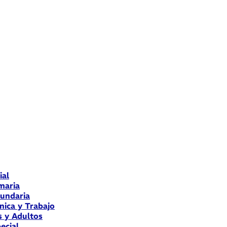
ial
maria
cundaria
nica y Trabajo
s y Adultos
ecial