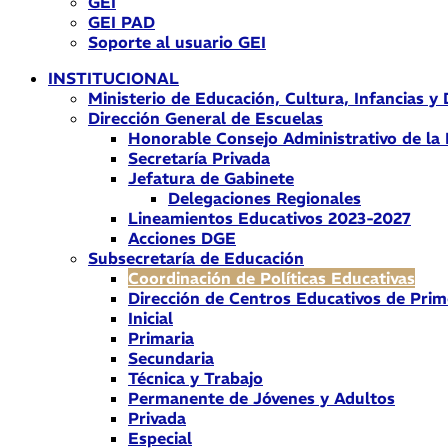
GEI
GEI PAD
Soporte al usuario GEI
INSTITUCIONAL
Ministerio de Educación, Cultura, Infancias y
Dirección General de Escuelas
Honorable Consejo Administrativo de la
Secretaría Privada
Jefatura de Gabinete
Delegaciones Regionales
Lineamientos Educativos 2023-2027
Acciones DGE
Subsecretaría de Educación
Coordinación de Políticas Educativas
Dirección de Centros Educativos de Prim
Inicial
Primaria
Secundaria
Técnica y Trabajo
Permanente de Jóvenes y Adultos
Privada
Especial