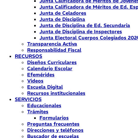
Junta Calificadora de Méritos de Jóvene
Junta Calificadora de Méritos de Ed. Esp
Junta de Celadores
Junta de Disciplina
Junta de Disciplina de Ed. Secundaria
Junta de Disciplina de Inspectores
Junta Electoral Cuerpos Colegiados 202
Transparencia Activa
Responsabilidad Fiscal
RECURSOS
Diseños Curriculares
Calendario Escolar
Efemérides
Videos
Escuela Digital
Recursos institucionales
SERVICIOS
Educacionales
Trámites
Formularios
Preguntas frecuentes
Direcciones y teléfonos
Buscador de escuelas