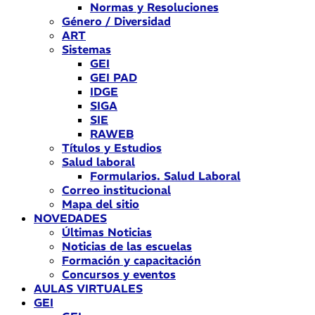
Normas y Resoluciones
Género / Diversidad
ART
Sistemas
GEI
GEI PAD
IDGE
SIGA
SIE
RAWEB
Títulos y Estudios
Salud laboral
Formularios. Salud Laboral
Correo institucional
Mapa del sitio
NOVEDADES
Últimas Noticias
Noticias de las escuelas
Formación y capacitación
Concursos y eventos
AULAS VIRTUALES
GEI