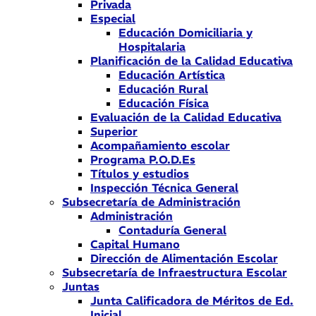
Privada
Especial
Educación Domiciliaria y
Hospitalaria
Planificación de la Calidad Educativa
Educación Artística
Educación Rural
Educación Física
Evaluación de la Calidad Educativa
Superior
Acompañamiento escolar
Programa P.O.D.Es
Títulos y estudios
Inspección Técnica General
Subsecretaría de Administración
Administración
Contaduría General
Capital Humano
Dirección de Alimentación Escolar
Subsecretaría de Infraestructura Escolar
Juntas
Junta Calificadora de Méritos de Ed.
Inicial