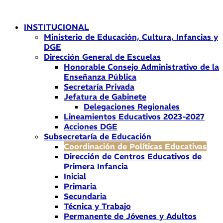
Ir
al
INSTITUCIONAL
contenido
Ministerio de Educación, Cultura, Infancias y
DGE
Dirección General de Escuelas
Honorable Consejo Administrativo de la
Enseñanza Pública
Secretaría Privada
Jefatura de Gabinete
Delegaciones Regionales
Lineamientos Educativos 2023-2027
Acciones DGE
Subsecretaría de Educación
Coordinación de Políticas Educativas
Dirección de Centros Educativos de
Primera Infancia
Inicial
Primaria
Secundaria
Técnica y Trabajo
Permanente de Jóvenes y Adultos