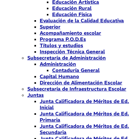
Educación Artística
Educación Rural
Educación Física
Evaluación de la Calidad Educativa
Superior
Acompañamiento escolar
Programa P.O.D.Es
Títulos y estudios
Inspección Técnica General
Subsecretaría de Administración
Administración
Contaduría General
Capital Humano
Dirección de Alimentación Escolar
Subsecretaría de Infraestructura Escolar
Juntas
Junta Calificadora de Méritos de Ed.
Inicial
Junta Calificadora de Méritos de Ed.
Primaria
Junta Calificadora de Méritos de Ed.
Secundaria
Junta Calificadora de Méritos de Ed.