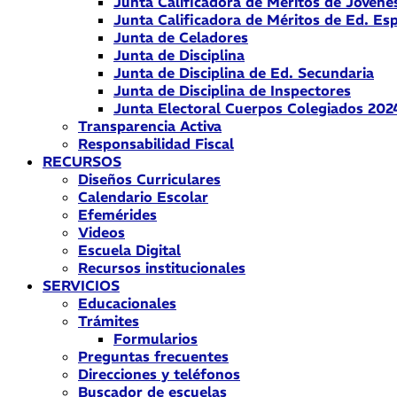
Junta Calificadora de Méritos de Jóvene
Junta Calificadora de Méritos de Ed. Esp
Junta de Celadores
Junta de Disciplina
Junta de Disciplina de Ed. Secundaria
Junta de Disciplina de Inspectores
Junta Electoral Cuerpos Colegiados 202
Transparencia Activa
Responsabilidad Fiscal
RECURSOS
Diseños Curriculares
Calendario Escolar
Efemérides
Videos
Escuela Digital
Recursos institucionales
SERVICIOS
Educacionales
Trámites
Formularios
Preguntas frecuentes
Direcciones y teléfonos
Buscador de escuelas