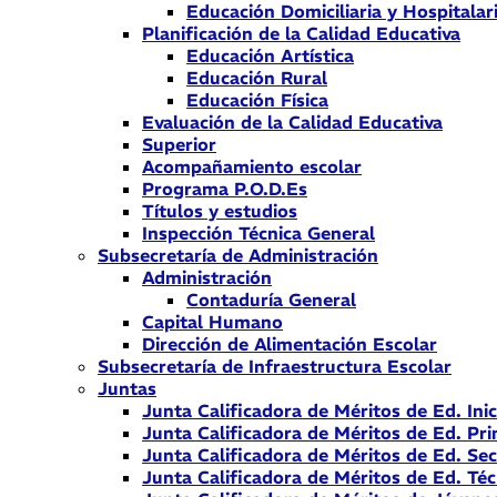
Educación Domiciliaria y Hospitalar
Planificación de la Calidad Educativa
Educación Artística
Educación Rural
Educación Física
Evaluación de la Calidad Educativa
Superior
Acompañamiento escolar
Programa P.O.D.Es
Títulos y estudios
Inspección Técnica General
Subsecretaría de Administración
Administración
Contaduría General
Capital Humano
Dirección de Alimentación Escolar
Subsecretaría de Infraestructura Escolar
Juntas
Junta Calificadora de Méritos de Ed. Inic
Junta Calificadora de Méritos de Ed. Pri
Junta Calificadora de Méritos de Ed. Se
Junta Calificadora de Méritos de Ed. Téc