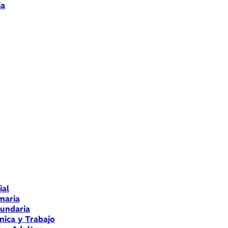
ia
ial
maria
cundaria
nica y Trabajo