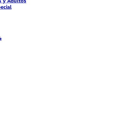
s y Adultos
ecial
4