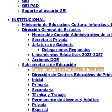
GEI
GEI PAD
Soporte al usuario GEI
INSTITUCIONAL
Ministerio de Educación, Cultura, Infancias y
Dirección General de Escuelas
Honorable Consejo Administrativo de la
Secretaría Privada
Jefatura de Gabinete
Delegaciones Regionales
Lineamientos Educativos 2023-2027
Acciones DGE
Subsecretaría de Educación
Coordinación de Políticas Educativas
Dirección de Centros Educativos de Prim
Inicial
Primaria
Secundaria
Técnica y Trabajo
Permanente de Jóvenes y Adultos
Privada
Especial