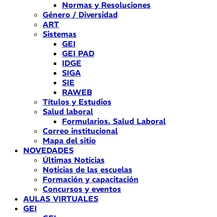
Normas y Resoluciones
Género / Diversidad
ART
Sistemas
GEI
GEI PAD
IDGE
SIGA
SIE
RAWEB
Títulos y Estudios
Salud laboral
Formularios. Salud Laboral
Correo institucional
Mapa del sitio
NOVEDADES
Últimas Noticias
Noticias de las escuelas
Formación y capacitación
Concursos y eventos
AULAS VIRTUALES
GEI