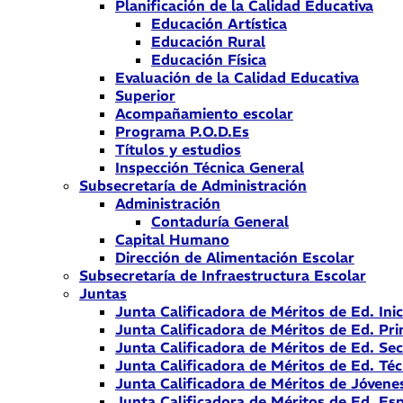
Planificación de la Calidad Educativa
Educación Artística
Educación Rural
Educación Física
Evaluación de la Calidad Educativa
Superior
Acompañamiento escolar
Programa P.O.D.Es
Títulos y estudios
Inspección Técnica General
Subsecretaría de Administración
Administración
Contaduría General
Capital Humano
Dirección de Alimentación Escolar
Subsecretaría de Infraestructura Escolar
Juntas
Junta Calificadora de Méritos de Ed. Inic
Junta Calificadora de Méritos de Ed. Pri
Junta Calificadora de Méritos de Ed. Se
Junta Calificadora de Méritos de Ed. Téc
Junta Calificadora de Méritos de Jóvene
Junta Calificadora de Méritos de Ed. Esp