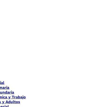
ial
maria
cundaria
nica y Trabajo
s y Adultos
ecial