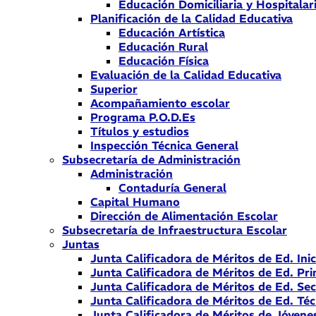
Educación Domiciliaria y Hospitalar
Planificación de la Calidad Educativa
Educación Artística
Educación Rural
Educación Física
Evaluación de la Calidad Educativa
Superior
Acompañamiento escolar
Programa P.O.D.Es
Títulos y estudios
Inspección Técnica General
Subsecretaría de Administración
Administración
Contaduría General
Capital Humano
Dirección de Alimentación Escolar
Subsecretaría de Infraestructura Escolar
Juntas
Junta Calificadora de Méritos de Ed. Inic
Junta Calificadora de Méritos de Ed. Pri
Junta Calificadora de Méritos de Ed. Se
Junta Calificadora de Méritos de Ed. Téc
Junta Calificadora de Méritos de Jóvene