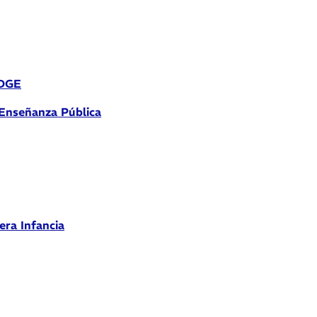
 DGE
 Enseñanza Pública
era Infancia