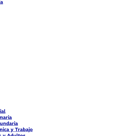
ia
ial
maria
cundaria
nica y Trabajo
s y Adultos