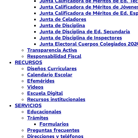
Junta Calificadora de Méritos de Ed. Téc
Junta Calificadora de Méritos de Jóvene
Junta Calificadora de Méritos de Ed. Esp
Junta de Celadores
Junta de Disciplina
Junta de Disciplina de Ed. Secundaria
Junta de Disciplina de Inspectores
Junta Electoral Cuerpos Colegiados 202
Transparencia Activa
Responsabilidad Fiscal
RECURSOS
Diseños Curriculares
Calendario Escolar
Efemérides
Videos
Escuela Digital
Recursos institucionales
SERVICIOS
Educacionales
Trámites
Formularios
Preguntas frecuentes
Direcciones y teléfonos