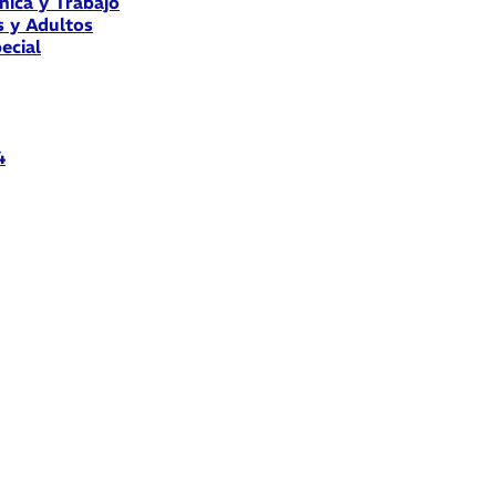
nica y Trabajo
s y Adultos
ecial
4