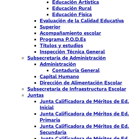
Educación Artística
Educación Rural
Educación Física
Evaluación de la Calidad Educativa
Superior
Acompañamiento escolar
Programa P.O.D.Es
Títulos y estudios
Inspección Técnica General
Subsecretaría de Administración
Administración
Contaduría General
Capital Humano
Dirección de Alimentación Escolar
Subsecretaría de Infraestructura Escolar
Juntas
Junta Calificadora de Méritos de Ed.
Inicial
Junta Calificadora de Méritos de Ed.
Primaria
Junta Calificadora de Méritos de Ed.
Secundaria
Junta Calificadora de Méritos de Ed.