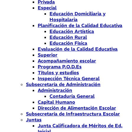
Privada
Especial
Educación Domiciliaria y
Hospitalaria
Planificación de la Calidad Educativa
Educación Artística
Educación Rural
Educación Física
Evaluación de la Calidad Educativa
Superior
Acompañamiento escolar
Programa P.O.D.Es
Títulos y estudios
Inspección Técnica General
Subsecretaría de Administración
Administración
Contaduría General
Capital Humano
Dirección de Alimentación Escolar
Subsecretaría de Infraestructura Escolar
Juntas
Junta Calificadora de Méritos de Ed.
Inicial