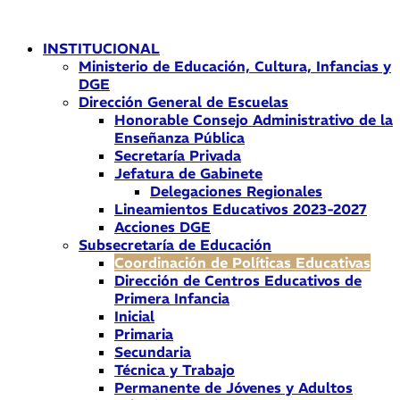
Ir
al
INSTITUCIONAL
contenido
Ministerio de Educación, Cultura, Infancias y
DGE
Dirección General de Escuelas
Honorable Consejo Administrativo de la
Enseñanza Pública
Secretaría Privada
Jefatura de Gabinete
Delegaciones Regionales
Lineamientos Educativos 2023-2027
Acciones DGE
Subsecretaría de Educación
Coordinación de Políticas Educativas
Dirección de Centros Educativos de
Primera Infancia
Inicial
Primaria
Secundaria
Técnica y Trabajo
Permanente de Jóvenes y Adultos