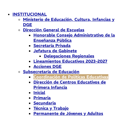
Ir
al
INSTITUCIONAL
contenido
Ministerio de Educación, Cultura, Infancias y
DGE
Dirección General de Escuelas
Honorable Consejo Administrativo de la
Enseñanza Pública
Secretaría Privada
Jefatura de Gabinete
Delegaciones Regionales
Lineamientos Educativos 2023-2027
Acciones DGE
Subsecretaría de Educación
Coordinación de Políticas Educativas
Dirección de Centros Educativos de
Primera Infancia
Inicial
Primaria
Secundaria
Técnica y Trabajo
Permanente de Jóvenes y Adultos