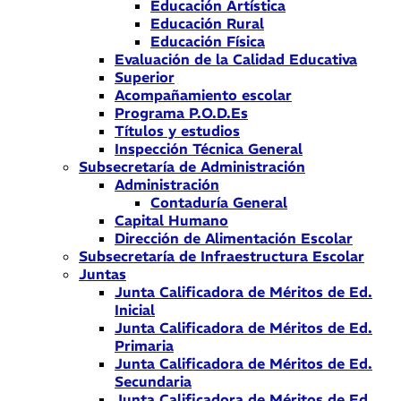
Educación Artística
Educación Rural
Educación Física
Evaluación de la Calidad Educativa
Superior
Acompañamiento escolar
Programa P.O.D.Es
Títulos y estudios
Inspección Técnica General
Subsecretaría de Administración
Administración
Contaduría General
Capital Humano
Dirección de Alimentación Escolar
Subsecretaría de Infraestructura Escolar
Juntas
Junta Calificadora de Méritos de Ed.
Inicial
Junta Calificadora de Méritos de Ed.
Primaria
Junta Calificadora de Méritos de Ed.
Secundaria
Junta Calificadora de Méritos de Ed.