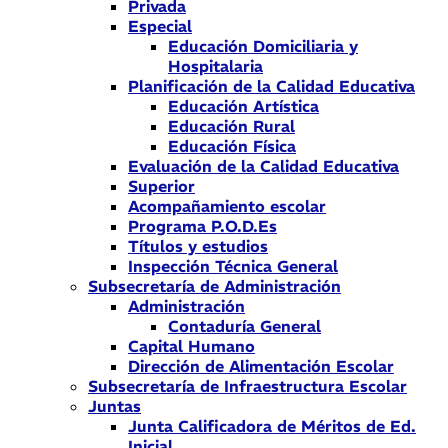
Privada
Especial
Educación Domiciliaria y
Hospitalaria
Planificación de la Calidad Educativa
Educación Artística
Educación Rural
Educación Física
Evaluación de la Calidad Educativa
Superior
Acompañamiento escolar
Programa P.O.D.Es
Títulos y estudios
Inspección Técnica General
Subsecretaría de Administración
Administración
Contaduría General
Capital Humano
Dirección de Alimentación Escolar
Subsecretaría de Infraestructura Escolar
Juntas
Junta Calificadora de Méritos de Ed.
Inicial