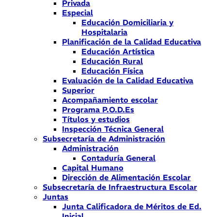
Privada
Especial
Educación Domiciliaria y
Hospitalaria
Planificación de la Calidad Educativa
Educación Artística
Educación Rural
Educación Física
Evaluación de la Calidad Educativa
Superior
Acompañamiento escolar
Programa P.O.D.Es
Títulos y estudios
Inspección Técnica General
Subsecretaría de Administración
Administración
Contaduría General
Capital Humano
Dirección de Alimentación Escolar
Subsecretaría de Infraestructura Escolar
Juntas
Junta Calificadora de Méritos de Ed.
Inicial