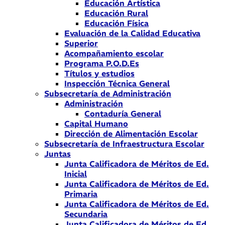
Educación Artística
Educación Rural
Educación Física
Evaluación de la Calidad Educativa
Superior
Acompañamiento escolar
Programa P.O.D.Es
Títulos y estudios
Inspección Técnica General
Subsecretaría de Administración
Administración
Contaduría General
Capital Humano
Dirección de Alimentación Escolar
Subsecretaría de Infraestructura Escolar
Juntas
Junta Calificadora de Méritos de Ed.
Inicial
Junta Calificadora de Méritos de Ed.
Primaria
Junta Calificadora de Méritos de Ed.
Secundaria
Junta Calificadora de Méritos de Ed.