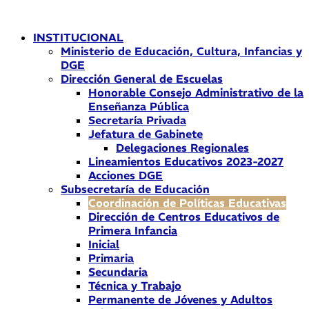
Ir
al
INSTITUCIONAL
contenido
Ministerio de Educación, Cultura, Infancias y
DGE
Dirección General de Escuelas
Honorable Consejo Administrativo de la
Enseñanza Pública
Secretaría Privada
Jefatura de Gabinete
Delegaciones Regionales
Lineamientos Educativos 2023-2027
Acciones DGE
Subsecretaría de Educación
Coordinación de Políticas Educativas
Dirección de Centros Educativos de
Primera Infancia
Inicial
Primaria
Secundaria
Técnica y Trabajo
Permanente de Jóvenes y Adultos