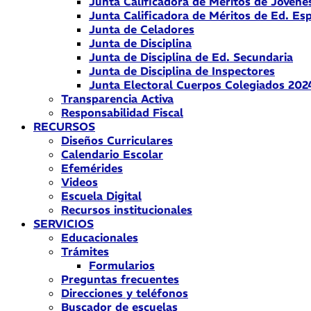
Junta Calificadora de Méritos de Jóvene
Junta Calificadora de Méritos de Ed. Esp
Junta de Celadores
Junta de Disciplina
Junta de Disciplina de Ed. Secundaria
Junta de Disciplina de Inspectores
Junta Electoral Cuerpos Colegiados 202
Transparencia Activa
Responsabilidad Fiscal
RECURSOS
Diseños Curriculares
Calendario Escolar
Efemérides
Videos
Escuela Digital
Recursos institucionales
SERVICIOS
Educacionales
Trámites
Formularios
Preguntas frecuentes
Direcciones y teléfonos
Buscador de escuelas