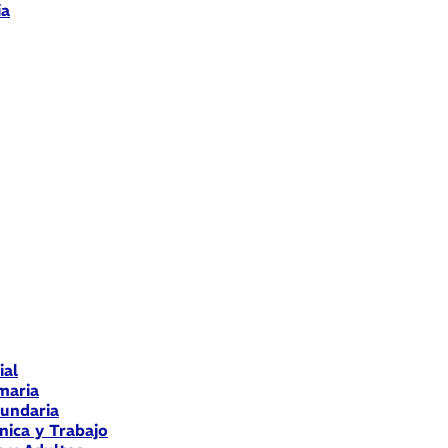
ia
ial
maria
cundaria
nica y Trabajo