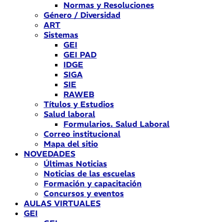
Normas y Resoluciones
Género / Diversidad
ART
Sistemas
GEI
GEI PAD
IDGE
SIGA
SIE
RAWEB
Títulos y Estudios
Salud laboral
Formularios. Salud Laboral
Correo institucional
Mapa del sitio
NOVEDADES
Últimas Noticias
Noticias de las escuelas
Formación y capacitación
Concursos y eventos
AULAS VIRTUALES
GEI