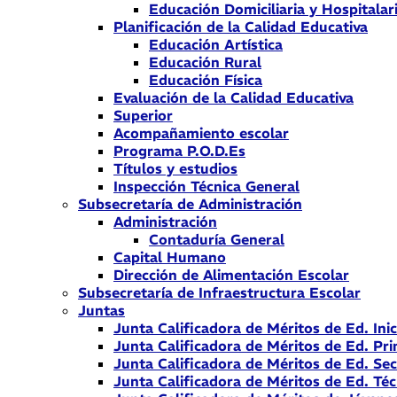
Educación Domiciliaria y Hospitalar
Planificación de la Calidad Educativa
Educación Artística
Educación Rural
Educación Física
Evaluación de la Calidad Educativa
Superior
Acompañamiento escolar
Programa P.O.D.Es
Títulos y estudios
Inspección Técnica General
Subsecretaría de Administración
Administración
Contaduría General
Capital Humano
Dirección de Alimentación Escolar
Subsecretaría de Infraestructura Escolar
Juntas
Junta Calificadora de Méritos de Ed. Inic
Junta Calificadora de Méritos de Ed. Pri
Junta Calificadora de Méritos de Ed. Se
Junta Calificadora de Méritos de Ed. Téc