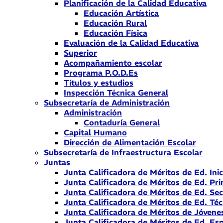
Planificación de la Calidad Educativa
Educación Artística
Educación Rural
Educación Física
Evaluación de la Calidad Educativa
Superior
Acompañamiento escolar
Programa P.O.D.Es
Títulos y estudios
Inspección Técnica General
Subsecretaría de Administración
Administración
Contaduría General
Capital Humano
Dirección de Alimentación Escolar
Subsecretaría de Infraestructura Escolar
Juntas
Junta Calificadora de Méritos de Ed. Inic
Junta Calificadora de Méritos de Ed. Pri
Junta Calificadora de Méritos de Ed. Se
Junta Calificadora de Méritos de Ed. Téc
Junta Calificadora de Méritos de Jóvene
Junta Calificadora de Méritos de Ed. Esp