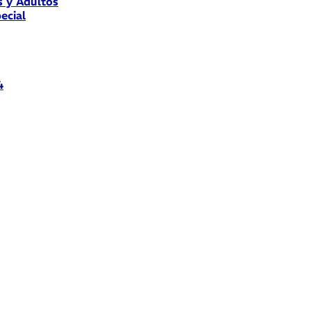
s y Adultos
ecial
4