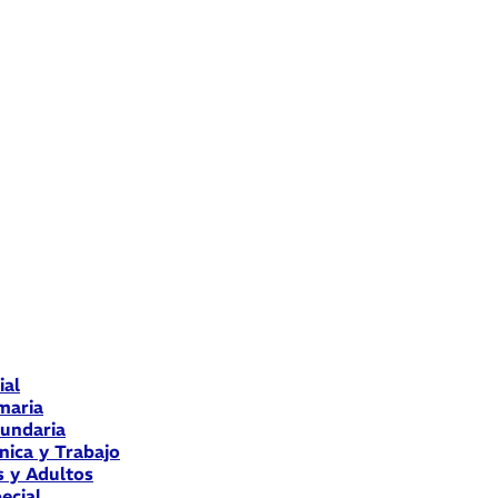
ial
maria
cundaria
nica y Trabajo
s y Adultos
ecial