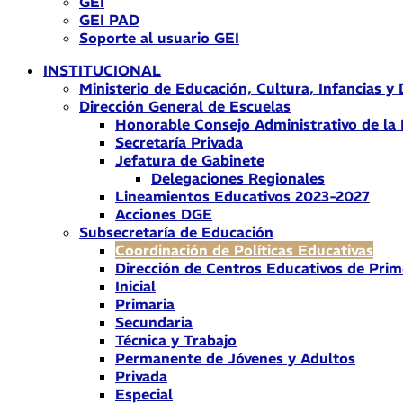
GEI
GEI PAD
Soporte al usuario GEI
INSTITUCIONAL
Ministerio de Educación, Cultura, Infancias y
Dirección General de Escuelas
Honorable Consejo Administrativo de la
Secretaría Privada
Jefatura de Gabinete
Delegaciones Regionales
Lineamientos Educativos 2023-2027
Acciones DGE
Subsecretaría de Educación
Coordinación de Políticas Educativas
Dirección de Centros Educativos de Prim
Inicial
Primaria
Secundaria
Técnica y Trabajo
Permanente de Jóvenes y Adultos
Privada
Especial