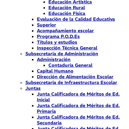
Educación Artística
Educación Rural
Educación Física
Evaluación de la Calidad Educativa
Superior
Acompañamiento escolar
Programa P.O.D.Es
Títulos y estudios
Inspección Técnica General
Subsecretaría de Administración
Administración
Contaduría General
Capital Humano
Dirección de Alimentación Escolar
Subsecretaría de Infraestructura Escolar
Juntas
Junta Calificadora de Méritos de Ed.
Inicial
Junta Calificadora de Méritos de Ed.
Primaria
Junta Calificadora de Méritos de Ed.
Secundaria
Junta Calificadora de Méritos de Ed.