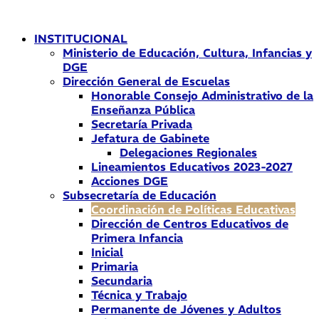
Ir
al
INSTITUCIONAL
contenido
Ministerio de Educación, Cultura, Infancias y
DGE
Dirección General de Escuelas
Honorable Consejo Administrativo de la
Enseñanza Pública
Secretaría Privada
Jefatura de Gabinete
Delegaciones Regionales
Lineamientos Educativos 2023-2027
Acciones DGE
Subsecretaría de Educación
Coordinación de Políticas Educativas
Dirección de Centros Educativos de
Primera Infancia
Inicial
Primaria
Secundaria
Técnica y Trabajo
Permanente de Jóvenes y Adultos