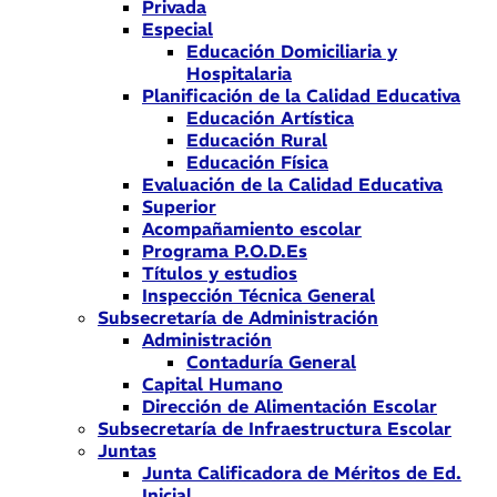
Privada
Especial
Educación Domiciliaria y
Hospitalaria
Planificación de la Calidad Educativa
Educación Artística
Educación Rural
Educación Física
Evaluación de la Calidad Educativa
Superior
Acompañamiento escolar
Programa P.O.D.Es
Títulos y estudios
Inspección Técnica General
Subsecretaría de Administración
Administración
Contaduría General
Capital Humano
Dirección de Alimentación Escolar
Subsecretaría de Infraestructura Escolar
Juntas
Junta Calificadora de Méritos de Ed.
Inicial