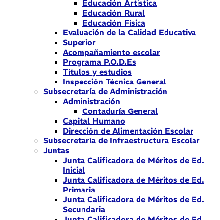
Educación Artística
Educación Rural
Educación Física
Evaluación de la Calidad Educativa
Superior
Acompañamiento escolar
Programa P.O.D.Es
Títulos y estudios
Inspección Técnica General
Subsecretaría de Administración
Administración
Contaduría General
Capital Humano
Dirección de Alimentación Escolar
Subsecretaría de Infraestructura Escolar
Juntas
Junta Calificadora de Méritos de Ed.
Inicial
Junta Calificadora de Méritos de Ed.
Primaria
Junta Calificadora de Méritos de Ed.
Secundaria
Junta Calificadora de Méritos de Ed.