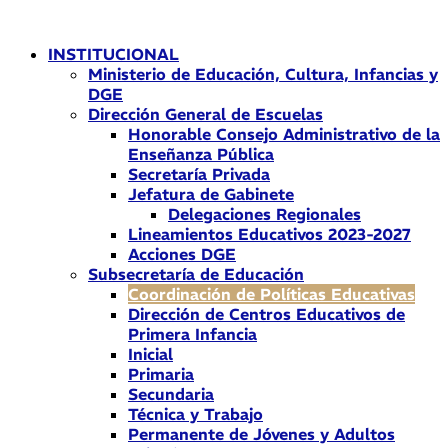
Ir
al
INSTITUCIONAL
contenido
Ministerio de Educación, Cultura, Infancias y
DGE
Dirección General de Escuelas
Honorable Consejo Administrativo de la
Enseñanza Pública
Secretaría Privada
Jefatura de Gabinete
Delegaciones Regionales
Lineamientos Educativos 2023-2027
Acciones DGE
Subsecretaría de Educación
Coordinación de Políticas Educativas
Dirección de Centros Educativos de
Primera Infancia
Inicial
Primaria
Secundaria
Técnica y Trabajo
Permanente de Jóvenes y Adultos