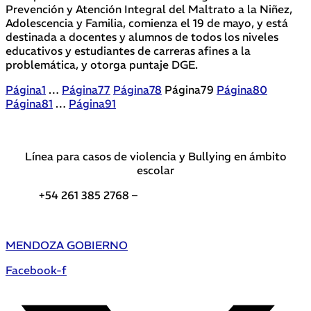
Prevención y Atención Integral del Maltrato a la Niñez,
Adolescencia y Familia, comienza el 19 de mayo, y está
destinada a docentes y alumnos de todos los niveles
educativos y estudiantes de carreras afines a la
problemática, y otorga puntaje DGE.
Página
1
…
Página
77
Página
78
Página
79
Página
80
Página
81
…
Página
91
Línea para casos de violencia y Bullying en ámbito
escolar
+54 261 385 2768 –
Teléfonos de interés DGE
MENDOZA GOBIERNO
Facebook-f