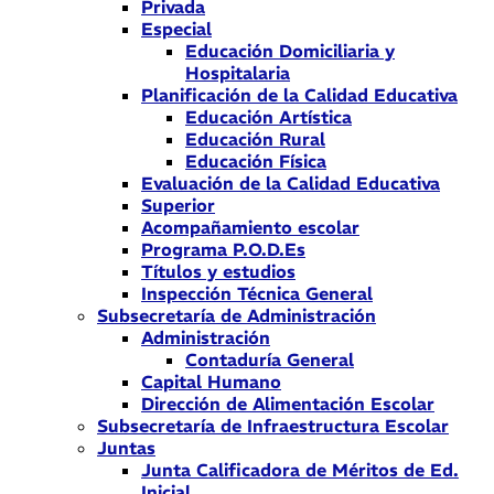
Privada
Especial
Educación Domiciliaria y
Hospitalaria
Planificación de la Calidad Educativa
Educación Artística
Educación Rural
Educación Física
Evaluación de la Calidad Educativa
Superior
Acompañamiento escolar
Programa P.O.D.Es
Títulos y estudios
Inspección Técnica General
Subsecretaría de Administración
Administración
Contaduría General
Capital Humano
Dirección de Alimentación Escolar
Subsecretaría de Infraestructura Escolar
Juntas
Junta Calificadora de Méritos de Ed.
Inicial