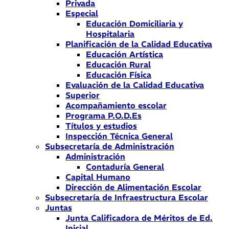
Privada
Especial
Educación Domiciliaria y
Hospitalaria
Planificación de la Calidad Educativa
Educación Artística
Educación Rural
Educación Física
Evaluación de la Calidad Educativa
Superior
Acompañamiento escolar
Programa P.O.D.Es
Títulos y estudios
Inspección Técnica General
Subsecretaría de Administración
Administración
Contaduría General
Capital Humano
Dirección de Alimentación Escolar
Subsecretaría de Infraestructura Escolar
Juntas
Junta Calificadora de Méritos de Ed.
Inicial