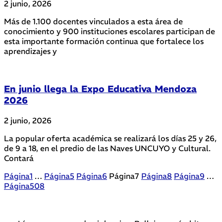
2 junio, 2026
Más de 1.100 docentes vinculados a esta área de
conocimiento y 900 instituciones escolares participan de
esta importante formación continua que fortalece los
aprendizajes y
En junio llega la Expo Educativa Mendoza
2026
2 junio, 2026
La popular oferta académica se realizará los días 25 y 26,
de 9 a 18, en el predio de las Naves UNCUYO y Cultural.
Contará
Página
1
…
Página
5
Página
6
Página
7
Página
8
Página
9
…
Página
508