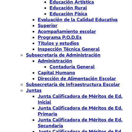
Educación Artística
Educación Rural
Educación Física
Evaluación de la Calidad Educativa
Superior
Acompañamiento escolar
Programa P.O.D.Es
Títulos y estudios
Inspección Técnica General
Subsecretaría de Administración
Administración
Contaduría General
Capital Humano
Dirección de Alimentación Escolar
Subsecretaría de Infraestructura Escolar
Juntas
Junta Calificadora de Méritos de Ed.
Inicial
Junta Calificadora de Méritos de Ed.
Primaria
Junta Calificadora de Méritos de Ed.
Secundaria
Junta Calificadora de Méritos de Ed.