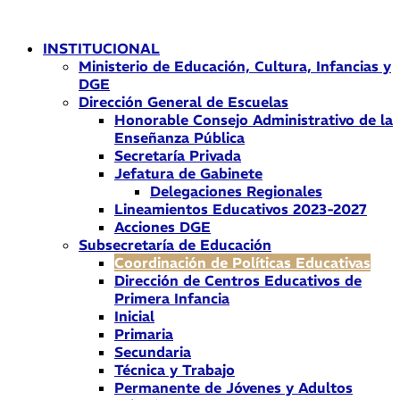
Ir
al
INSTITUCIONAL
contenido
Ministerio de Educación, Cultura, Infancias y
DGE
Dirección General de Escuelas
Honorable Consejo Administrativo de la
Enseñanza Pública
Secretaría Privada
Jefatura de Gabinete
Delegaciones Regionales
Lineamientos Educativos 2023-2027
Acciones DGE
Subsecretaría de Educación
Coordinación de Políticas Educativas
Dirección de Centros Educativos de
Primera Infancia
Inicial
Primaria
Secundaria
Técnica y Trabajo
Permanente de Jóvenes y Adultos