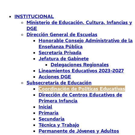
Ir
al
INSTITUCIONAL
contenido
Ministerio de Educación, Cultura, Infancias y
DGE
Dirección General de Escuelas
Honorable Consejo Administrativo de la
Enseñanza Pública
Secretaría Privada
Jefatura de Gabinete
Delegaciones Regionales
Lineamientos Educativos 2023-2027
Acciones DGE
Subsecretaría de Educación
Coordinación de Políticas Educativas
Dirección de Centros Educativos de
Primera Infancia
Inicial
Primaria
Secundaria
Técnica y Trabajo
Permanente de Jóvenes y Adultos