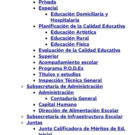
Privada
Especial
Educación Domiciliaria y
Hospitalaria
Planificación de la Calidad Educativa
Educación Artística
Educación Rural
Educación Física
Evaluación de la Calidad Educativa
Superior
Acompañamiento escolar
Programa P.O.D.Es
Títulos y estudios
Inspección Técnica General
Subsecretaría de Administración
Administración
Contaduría General
Capital Humano
Dirección de Alimentación Escolar
Subsecretaría de Infraestructura Escolar
Juntas
Junta Calificadora de Méritos de Ed.
Inicial