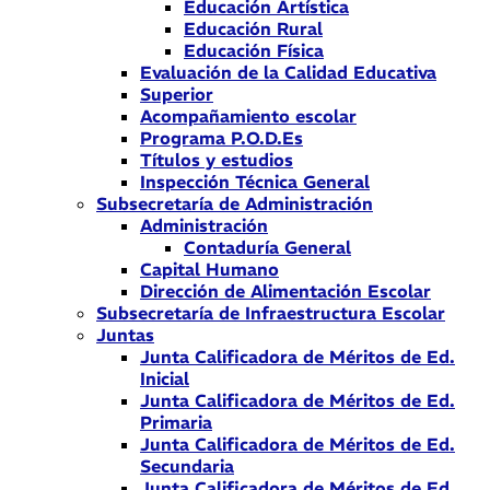
Educación Artística
Educación Rural
Educación Física
Evaluación de la Calidad Educativa
Superior
Acompañamiento escolar
Programa P.O.D.Es
Títulos y estudios
Inspección Técnica General
Subsecretaría de Administración
Administración
Contaduría General
Capital Humano
Dirección de Alimentación Escolar
Subsecretaría de Infraestructura Escolar
Juntas
Junta Calificadora de Méritos de Ed.
Inicial
Junta Calificadora de Méritos de Ed.
Primaria
Junta Calificadora de Méritos de Ed.
Secundaria
Junta Calificadora de Méritos de Ed.