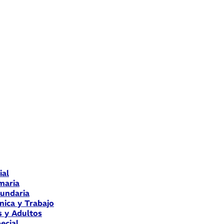
ial
maria
cundaria
nica y Trabajo
s y Adultos
ecial