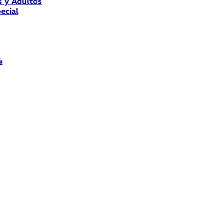
s y Adultos
ecial
4