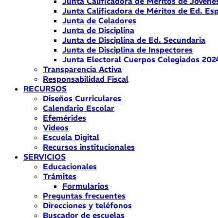
Junta Calificadora de Méritos de Jóvene
Junta Calificadora de Méritos de Ed. Esp
Junta de Celadores
Junta de Disciplina
Junta de Disciplina de Ed. Secundaria
Junta de Disciplina de Inspectores
Junta Electoral Cuerpos Colegiados 202
Transparencia Activa
Responsabilidad Fiscal
RECURSOS
Diseños Curriculares
Calendario Escolar
Efemérides
Videos
Escuela Digital
Recursos institucionales
SERVICIOS
Educacionales
Trámites
Formularios
Preguntas frecuentes
Direcciones y teléfonos
Buscador de escuelas