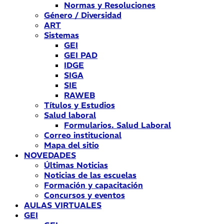
Normas y Resoluciones
Género / Diversidad
ART
Sistemas
GEI
GEI PAD
IDGE
SIGA
SIE
RAWEB
Títulos y Estudios
Salud laboral
Formularios. Salud Laboral
Correo institucional
Mapa del sitio
NOVEDADES
Últimas Noticias
Noticias de las escuelas
Formación y capacitación
Concursos y eventos
AULAS VIRTUALES
GEI