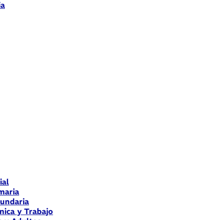
ia
ial
maria
cundaria
nica y Trabajo