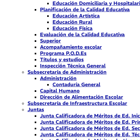
Educación Domiciliaria y Hospitalar
Planificación de la Calidad Educativa
Educación Artística
Educación Rural
Educación Física
Evaluación de la Calidad Educativa
Superior
Acompañamiento escolar
Programa P.O.D.Es
Títulos y estudios
Inspección Técnica General
Subsecretaría de Administración
Administración
Contaduría General
Capital Humano
Dirección de Alimentación Escolar
Subsecretaría de Infraestructura Escolar
Juntas
Junta Calificadora de Méritos de Ed. Inic
Junta Calificadora de Méritos de Ed. Pri
Junta Calificadora de Méritos de Ed. Se
Junta Calificadora de Méritos de Ed. Téc