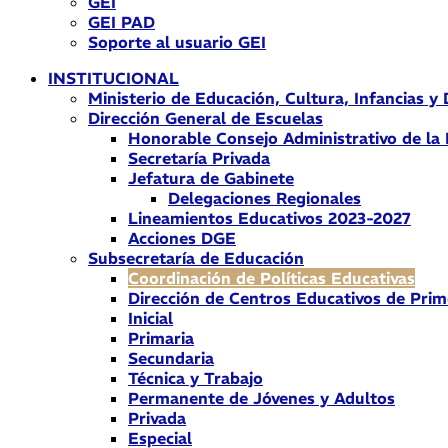
GEI
GEI PAD
Soporte al usuario GEI
INSTITUCIONAL
Ministerio de Educación, Cultura, Infancias y
Dirección General de Escuelas
Honorable Consejo Administrativo de la
Secretaría Privada
Jefatura de Gabinete
Delegaciones Regionales
Lineamientos Educativos 2023-2027
Acciones DGE
Subsecretaría de Educación
Coordinación de Políticas Educativas
Dirección de Centros Educativos de Prim
Inicial
Primaria
Secundaria
Técnica y Trabajo
Permanente de Jóvenes y Adultos
Privada
Especial