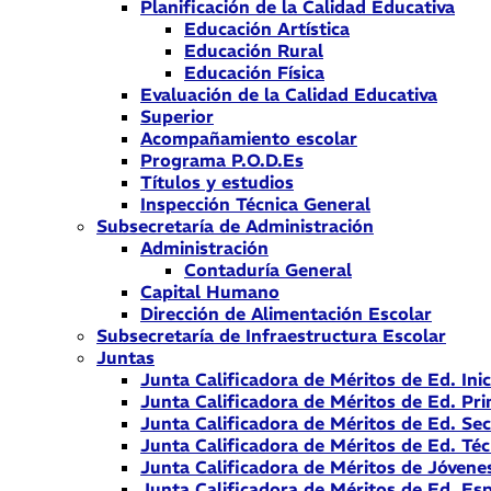
Planificación de la Calidad Educativa
Educación Artística
Educación Rural
Educación Física
Evaluación de la Calidad Educativa
Superior
Acompañamiento escolar
Programa P.O.D.Es
Títulos y estudios
Inspección Técnica General
Subsecretaría de Administración
Administración
Contaduría General
Capital Humano
Dirección de Alimentación Escolar
Subsecretaría de Infraestructura Escolar
Juntas
Junta Calificadora de Méritos de Ed. Inic
Junta Calificadora de Méritos de Ed. Pri
Junta Calificadora de Méritos de Ed. Se
Junta Calificadora de Méritos de Ed. Téc
Junta Calificadora de Méritos de Jóvene
Junta Calificadora de Méritos de Ed. Esp