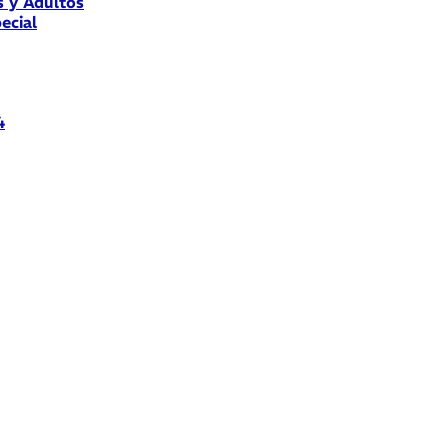
s y Adultos
ecial
4