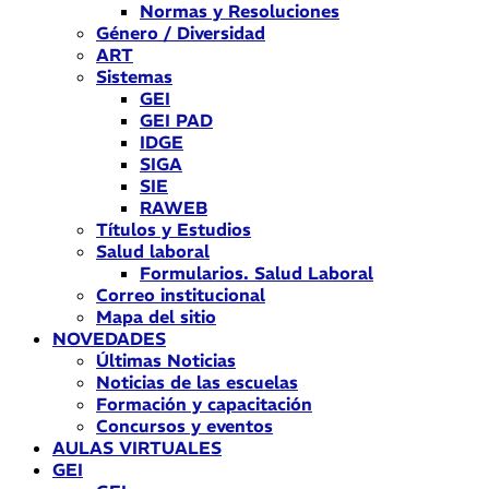
Normas y Resoluciones
Género / Diversidad
ART
Sistemas
GEI
GEI PAD
IDGE
SIGA
SIE
RAWEB
Títulos y Estudios
Salud laboral
Formularios. Salud Laboral
Correo institucional
Mapa del sitio
NOVEDADES
Últimas Noticias
Noticias de las escuelas
Formación y capacitación
Concursos y eventos
AULAS VIRTUALES
GEI