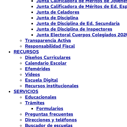
Junta Calificadora de Méritos de Jóvene
Junta Calificadora de Méritos de Ed. Esp
Junta de Celadores
Junta de Disciplina
Junta de Disciplina de Ed. Secundaria
Junta de Disciplina de Inspectores
Junta Electoral Cuerpos Colegiados 202
Transparencia Activa
Responsabilidad Fiscal
RECURSOS
Diseños Curriculares
Calendario Escolar
Efemérides
Videos
Escuela Digital
Recursos institucionales
SERVICIOS
Educacionales
Trámites
Formularios
Preguntas frecuentes
Direcciones y teléfonos
Buscador de escuelas