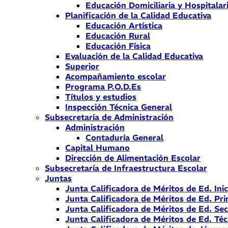
Educación Domiciliaria y Hospitalar
Planificación de la Calidad Educativa
Educación Artística
Educación Rural
Educación Física
Evaluación de la Calidad Educativa
Superior
Acompañamiento escolar
Programa P.O.D.Es
Títulos y estudios
Inspección Técnica General
Subsecretaría de Administración
Administración
Contaduría General
Capital Humano
Dirección de Alimentación Escolar
Subsecretaría de Infraestructura Escolar
Juntas
Junta Calificadora de Méritos de Ed. Inic
Junta Calificadora de Méritos de Ed. Pri
Junta Calificadora de Méritos de Ed. Se
Junta Calificadora de Méritos de Ed. Téc