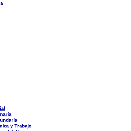
ia
ial
maria
cundaria
nica y Trabajo