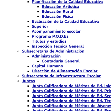
Planificación de la Calidad Educativa
Educación Artística
Educación Rural
Educación Física
Evaluación de la Calidad Educativa
Superior
Acompañamiento escolar
Programa P.O.D.Es
Títulos y estudios
Inspección Técnica General
Subsecretaría de Administración
Administración
Contaduría General
Capital Humano
Dirección de Alimentación Escolar
Subsecretaría de Infraestructura Escolar
Juntas
Junta Calificadora de Méritos de Ed. Inic
Junta Calificadora de Méritos de Ed. Pri
Junta Calificadora de Méritos de Ed. Se
Junta Calificadora de Méritos de Ed. Téc
Junta Calificadora de Méritos de Jóvene
Junta Calificadora de Méritos de Ed. Esp