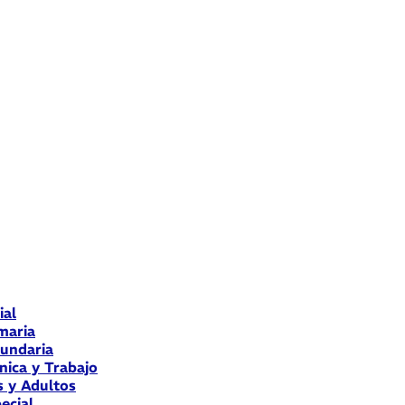
ial
maria
cundaria
nica y Trabajo
s y Adultos
ecial