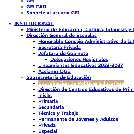
GEI
GEI PAD
Soporte al usuario GEI
INSTITUCIONAL
Ministerio de Educación, Cultura, Infancias y
Dirección General de Escuelas
Honorable Consejo Administrativo de la
Secretaría Privada
Jefatura de Gabinete
Delegaciones Regionales
Lineamientos Educativos 2023-2027
Acciones DGE
Subsecretaría de Educación
Coordinación de Políticas Educativas
Dirección de Centros Educativos de Prim
Inicial
Primaria
Secundaria
Técnica y Trabajo
Permanente de Jóvenes y Adultos
Privada
Especial