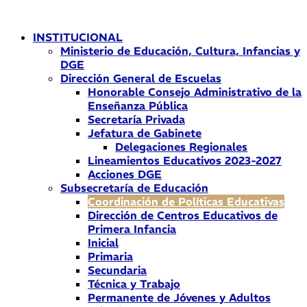
Ir
al
INSTITUCIONAL
contenido
Ministerio de Educación, Cultura, Infancias y
DGE
Dirección General de Escuelas
Honorable Consejo Administrativo de la
Enseñanza Pública
Secretaría Privada
Jefatura de Gabinete
Delegaciones Regionales
Lineamientos Educativos 2023-2027
Acciones DGE
Subsecretaría de Educación
Coordinación de Políticas Educativas
Dirección de Centros Educativos de
Primera Infancia
Inicial
Primaria
Secundaria
Técnica y Trabajo
Permanente de Jóvenes y Adultos