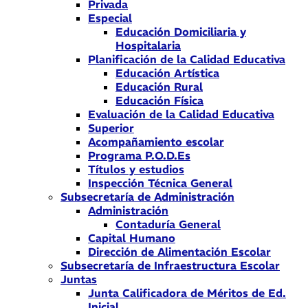
Privada
Especial
Educación Domiciliaria y
Hospitalaria
Planificación de la Calidad Educativa
Educación Artística
Educación Rural
Educación Física
Evaluación de la Calidad Educativa
Superior
Acompañamiento escolar
Programa P.O.D.Es
Títulos y estudios
Inspección Técnica General
Subsecretaría de Administración
Administración
Contaduría General
Capital Humano
Dirección de Alimentación Escolar
Subsecretaría de Infraestructura Escolar
Juntas
Junta Calificadora de Méritos de Ed.
Inicial