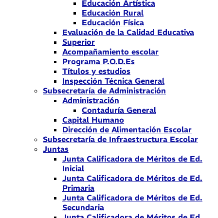
Educación Artística
Educación Rural
Educación Física
Evaluación de la Calidad Educativa
Superior
Acompañamiento escolar
Programa P.O.D.Es
Títulos y estudios
Inspección Técnica General
Subsecretaría de Administración
Administración
Contaduría General
Capital Humano
Dirección de Alimentación Escolar
Subsecretaría de Infraestructura Escolar
Juntas
Junta Calificadora de Méritos de Ed.
Inicial
Junta Calificadora de Méritos de Ed.
Primaria
Junta Calificadora de Méritos de Ed.
Secundaria
Junta Calificadora de Méritos de Ed.