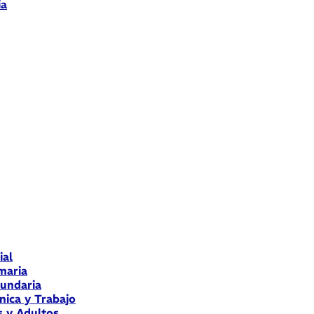
ia
ial
maria
cundaria
nica y Trabajo
s y Adultos