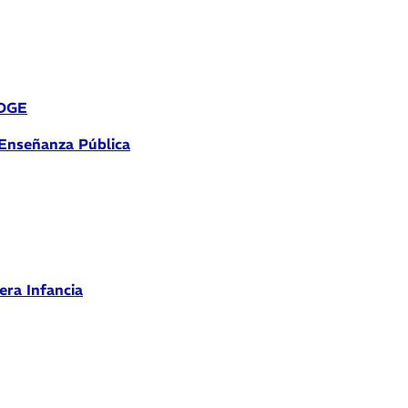
 DGE
 Enseñanza Pública
era Infancia