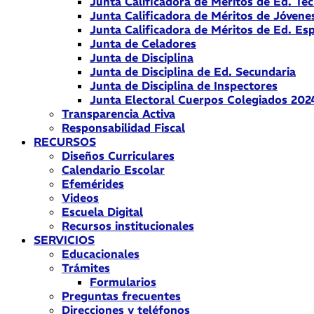
Junta Calificadora de Méritos de Ed. Téc
Junta Calificadora de Méritos de Jóvene
Junta Calificadora de Méritos de Ed. Esp
Junta de Celadores
Junta de Disciplina
Junta de Disciplina de Ed. Secundaria
Junta de Disciplina de Inspectores
Junta Electoral Cuerpos Colegiados 202
Transparencia Activa
Responsabilidad Fiscal
RECURSOS
Diseños Curriculares
Calendario Escolar
Efemérides
Videos
Escuela Digital
Recursos institucionales
SERVICIOS
Educacionales
Trámites
Formularios
Preguntas frecuentes
Direcciones y teléfonos