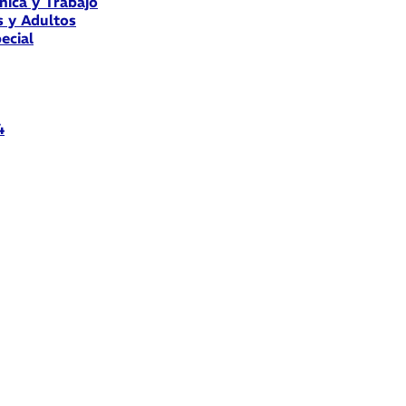
nica y Trabajo
s y Adultos
ecial
4