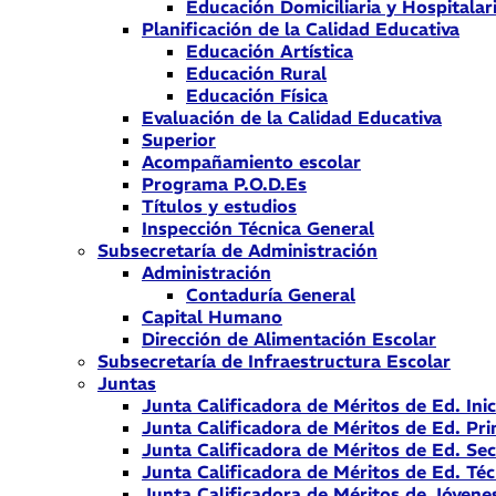
Educación Domiciliaria y Hospitalar
Planificación de la Calidad Educativa
Educación Artística
Educación Rural
Educación Física
Evaluación de la Calidad Educativa
Superior
Acompañamiento escolar
Programa P.O.D.Es
Títulos y estudios
Inspección Técnica General
Subsecretaría de Administración
Administración
Contaduría General
Capital Humano
Dirección de Alimentación Escolar
Subsecretaría de Infraestructura Escolar
Juntas
Junta Calificadora de Méritos de Ed. Inic
Junta Calificadora de Méritos de Ed. Pri
Junta Calificadora de Méritos de Ed. Se
Junta Calificadora de Méritos de Ed. Téc
Junta Calificadora de Méritos de Jóvene