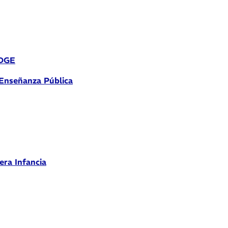
 DGE
 Enseñanza Pública
era Infancia