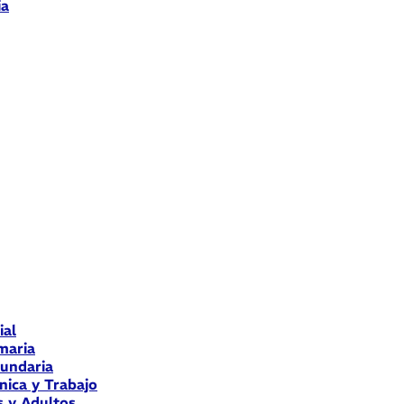
ia
ial
maria
cundaria
nica y Trabajo
s y Adultos