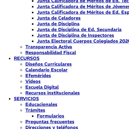
Junta Calificadora de Méritos de Ed. Téc
Junta Calificadora de Méritos de Jóvene
Junta Calificadora de Méritos de Ed. Esp
Junta de Celadores
Junta de Disciplina
Junta de Disciplina de Ed. Secundaria
Junta de Disciplina de Inspectores
Junta Electoral Cuerpos Colegiados 202
Transparencia Activa
Responsabilidad Fiscal
RECURSOS
Diseños Curriculares
Calendario Escolar
Efemérides
Videos
Escuela Digital
Recursos institucionales
SERVICIOS
Educacionales
Trámites
Formularios
Preguntas frecuentes
Direcciones y teléfonos