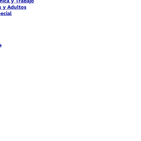
nica y Trabajo
s y Adultos
ecial
4