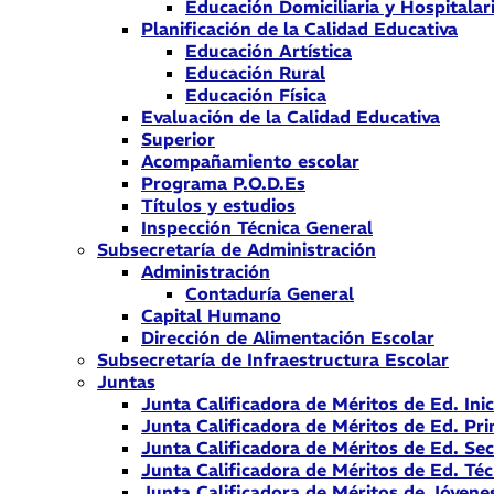
Educación Domiciliaria y Hospitalar
Planificación de la Calidad Educativa
Educación Artística
Educación Rural
Educación Física
Evaluación de la Calidad Educativa
Superior
Acompañamiento escolar
Programa P.O.D.Es
Títulos y estudios
Inspección Técnica General
Subsecretaría de Administración
Administración
Contaduría General
Capital Humano
Dirección de Alimentación Escolar
Subsecretaría de Infraestructura Escolar
Juntas
Junta Calificadora de Méritos de Ed. Inic
Junta Calificadora de Méritos de Ed. Pri
Junta Calificadora de Méritos de Ed. Se
Junta Calificadora de Méritos de Ed. Téc
Junta Calificadora de Méritos de Jóvene