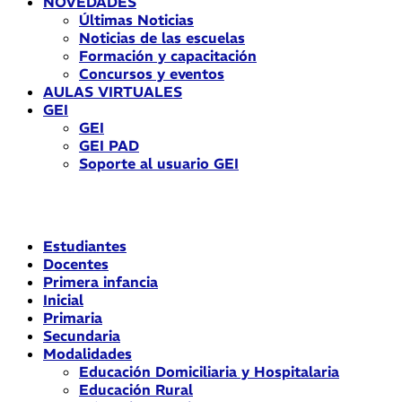
NOVEDADES
Últimas Noticias
Noticias de las escuelas
Formación y capacitación
Concursos y eventos
AULAS VIRTUALES
GEI
GEI
GEI PAD
Soporte al usuario GEI
Estudiantes
Docentes
Primera infancia
Inicial
Primaria
Secundaria
Modalidades
Educación Domiciliaria y Hospitalaria
Educación Rural