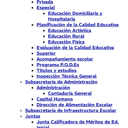
Privada
Especial
Educación Domiciliaria y
Hospitalaria
Planificación de la Calidad Educativa
Educación Artística
Educación Rural
Educación Física
Evaluación de la Calidad Educativa
Superior
Acompañamiento escolar
Programa P.O.D.Es
Títulos y estudios
Inspección Técnica General
Subsecretaría de Administración
Administración
Contaduría General
Capital Humano
Dirección de Alimentación Escolar
Subsecretaría de Infraestructura Escolar
Juntas
Junta Calificadora de Méritos de Ed.
Inicial