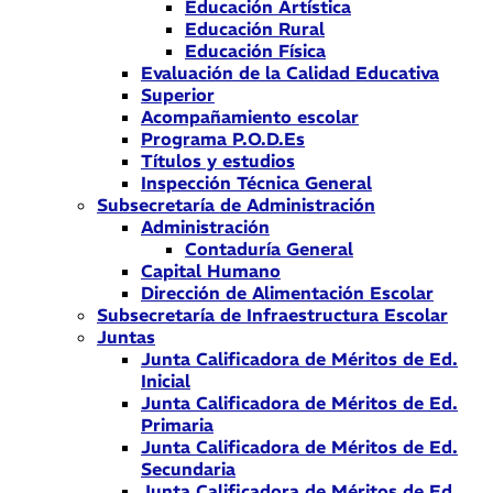
Educación Artística
Educación Rural
Educación Física
Evaluación de la Calidad Educativa
Superior
Acompañamiento escolar
Programa P.O.D.Es
Títulos y estudios
Inspección Técnica General
Subsecretaría de Administración
Administración
Contaduría General
Capital Humano
Dirección de Alimentación Escolar
Subsecretaría de Infraestructura Escolar
Juntas
Junta Calificadora de Méritos de Ed.
Inicial
Junta Calificadora de Méritos de Ed.
Primaria
Junta Calificadora de Méritos de Ed.
Secundaria
Junta Calificadora de Méritos de Ed.