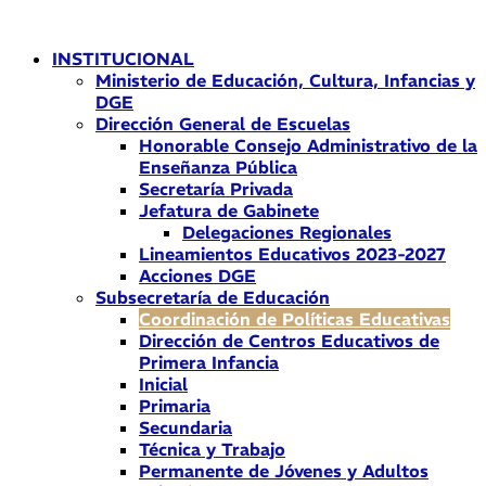
Ir
al
INSTITUCIONAL
contenido
Ministerio de Educación, Cultura, Infancias y
DGE
Dirección General de Escuelas
Honorable Consejo Administrativo de la
Enseñanza Pública
Secretaría Privada
Jefatura de Gabinete
Delegaciones Regionales
Lineamientos Educativos 2023-2027
Acciones DGE
Subsecretaría de Educación
Coordinación de Políticas Educativas
Dirección de Centros Educativos de
Primera Infancia
Inicial
Primaria
Secundaria
Técnica y Trabajo
Permanente de Jóvenes y Adultos