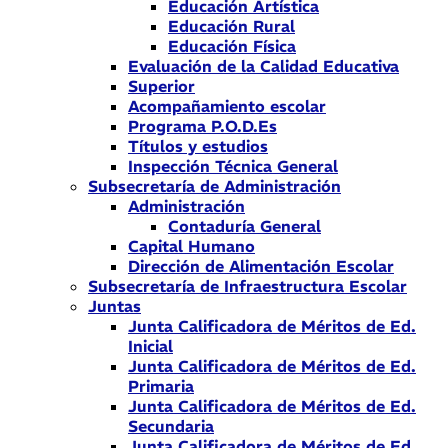
Educación Artística
Educación Rural
Educación Física
Evaluación de la Calidad Educativa
Superior
Acompañamiento escolar
Programa P.O.D.Es
Títulos y estudios
Inspección Técnica General
Subsecretaría de Administración
Administración
Contaduría General
Capital Humano
Dirección de Alimentación Escolar
Subsecretaría de Infraestructura Escolar
Juntas
Junta Calificadora de Méritos de Ed.
Inicial
Junta Calificadora de Méritos de Ed.
Primaria
Junta Calificadora de Méritos de Ed.
Secundaria
Junta Calificadora de Méritos de Ed.