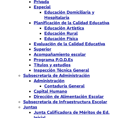
Privada
Especial
Educación Domiciliaria y
Hospitalaria
Planificación de la Calidad Educativa
Educación Artística
Educación Rural
Educación Física
Evaluación de la Calidad Educativa
Superior
Acompañamiento escolar
Programa P.O.D.Es
Títulos y estudios
Inspección Técnica General
Subsecretaría de Administración
Administración
Contaduría General
Capital Humano
Dirección de Alimentación Escolar
Subsecretaría de Infraestructura Escolar
Juntas
Junta Calificadora de Méritos de Ed.
Inicial