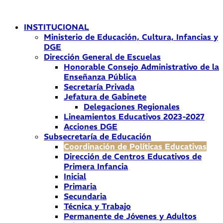
Ir
al
INSTITUCIONAL
contenido
Ministerio de Educación, Cultura, Infancias y
DGE
Dirección General de Escuelas
Honorable Consejo Administrativo de la
Enseñanza Pública
Secretaría Privada
Jefatura de Gabinete
Delegaciones Regionales
Lineamientos Educativos 2023-2027
Acciones DGE
Subsecretaría de Educación
Coordinación de Políticas Educativas
Dirección de Centros Educativos de
Primera Infancia
Inicial
Primaria
Secundaria
Técnica y Trabajo
Permanente de Jóvenes y Adultos