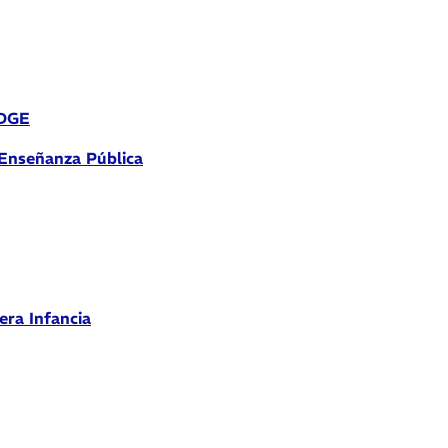
 DGE
 Enseñanza Pública
era Infancia