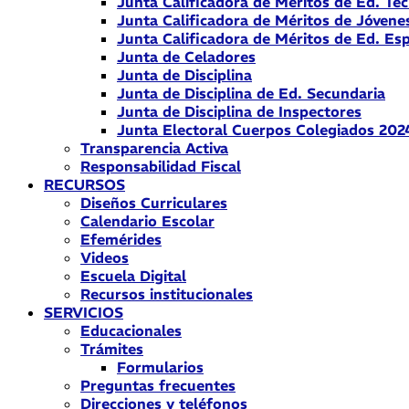
Junta Calificadora de Méritos de Ed. Téc
Junta Calificadora de Méritos de Jóvene
Junta Calificadora de Méritos de Ed. Esp
Junta de Celadores
Junta de Disciplina
Junta de Disciplina de Ed. Secundaria
Junta de Disciplina de Inspectores
Junta Electoral Cuerpos Colegiados 202
Transparencia Activa
Responsabilidad Fiscal
RECURSOS
Diseños Curriculares
Calendario Escolar
Efemérides
Videos
Escuela Digital
Recursos institucionales
SERVICIOS
Educacionales
Trámites
Formularios
Preguntas frecuentes
Direcciones y teléfonos