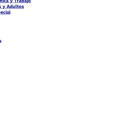
nica y Trabajo
s y Adultos
ecial
4