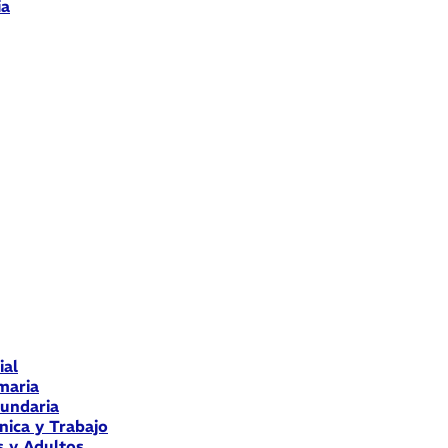
ia
ial
maria
cundaria
nica y Trabajo
s y Adultos