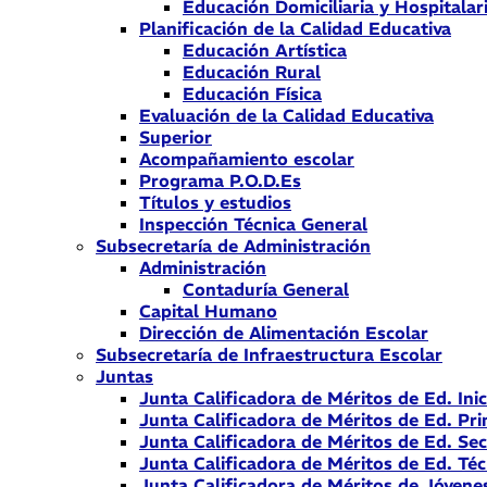
Educación Domiciliaria y Hospitalar
Planificación de la Calidad Educativa
Educación Artística
Educación Rural
Educación Física
Evaluación de la Calidad Educativa
Superior
Acompañamiento escolar
Programa P.O.D.Es
Títulos y estudios
Inspección Técnica General
Subsecretaría de Administración
Administración
Contaduría General
Capital Humano
Dirección de Alimentación Escolar
Subsecretaría de Infraestructura Escolar
Juntas
Junta Calificadora de Méritos de Ed. Inic
Junta Calificadora de Méritos de Ed. Pri
Junta Calificadora de Méritos de Ed. Se
Junta Calificadora de Méritos de Ed. Téc
Junta Calificadora de Méritos de Jóvene