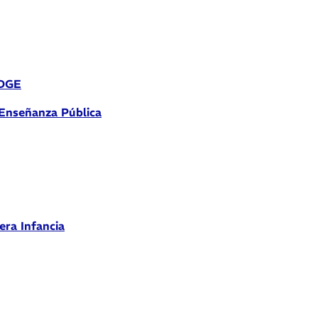
 DGE
 Enseñanza Pública
era Infancia