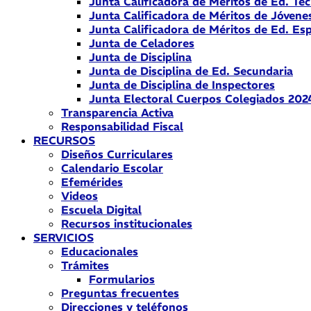
Junta Calificadora de Méritos de Ed. Téc
Junta Calificadora de Méritos de Jóvene
Junta Calificadora de Méritos de Ed. Esp
Junta de Celadores
Junta de Disciplina
Junta de Disciplina de Ed. Secundaria
Junta de Disciplina de Inspectores
Junta Electoral Cuerpos Colegiados 202
Transparencia Activa
Responsabilidad Fiscal
RECURSOS
Diseños Curriculares
Calendario Escolar
Efemérides
Videos
Escuela Digital
Recursos institucionales
SERVICIOS
Educacionales
Trámites
Formularios
Preguntas frecuentes
Direcciones y teléfonos