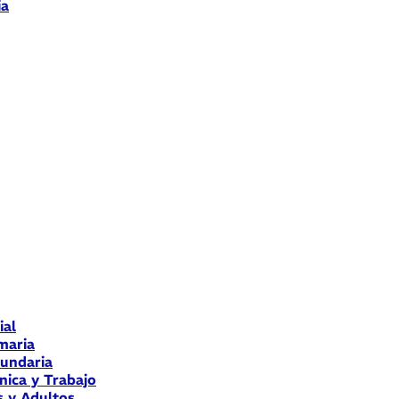
ia
ial
maria
cundaria
nica y Trabajo
s y Adultos