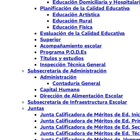
Educación Domiciliaria y Hospitalar
Planificación de la Calidad Educativa
Educación Artística
Educación Rural
Educación Física
Evaluación de la Calidad Educativa
Superior
Acompañamiento escolar
Programa P.O.D.Es
Títulos y estudios
Inspección Técnica General
Subsecretaría de Administración
Administración
Contaduría General
Capital Humano
Dirección de Alimentación Escolar
Subsecretaría de Infraestructura Escolar
Juntas
Junta Calificadora de Méritos de Ed. Inic
Junta Calificadora de Méritos de Ed. Pri
Junta Calificadora de Méritos de Ed. Se
Junta Calificadora de Méritos de Ed. Téc
Junta Calificadora de Méritos de Jóvene