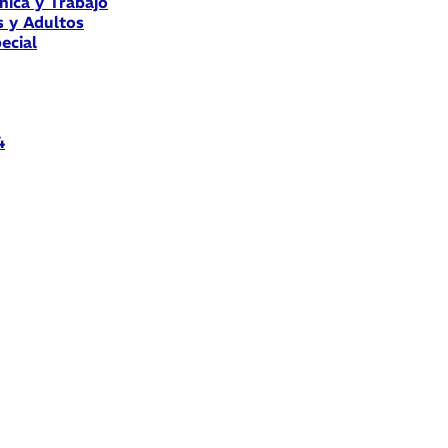
nica y Trabajo
s y Adultos
ecial
4