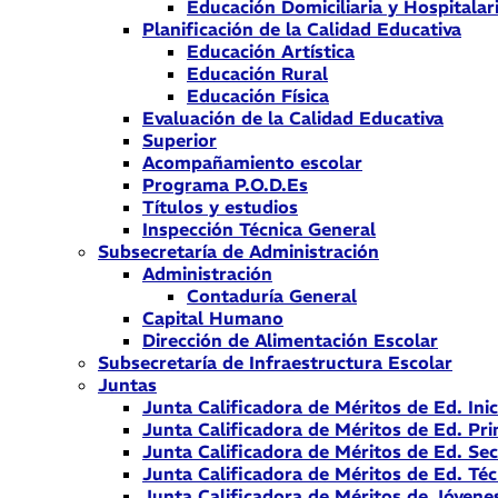
Educación Domiciliaria y Hospitalar
Planificación de la Calidad Educativa
Educación Artística
Educación Rural
Educación Física
Evaluación de la Calidad Educativa
Superior
Acompañamiento escolar
Programa P.O.D.Es
Títulos y estudios
Inspección Técnica General
Subsecretaría de Administración
Administración
Contaduría General
Capital Humano
Dirección de Alimentación Escolar
Subsecretaría de Infraestructura Escolar
Juntas
Junta Calificadora de Méritos de Ed. Inic
Junta Calificadora de Méritos de Ed. Pri
Junta Calificadora de Méritos de Ed. Se
Junta Calificadora de Méritos de Ed. Téc
Junta Calificadora de Méritos de Jóvene