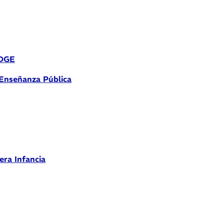
 DGE
 Enseñanza Pública
era Infancia