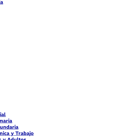
ia
ial
maria
cundaria
nica y Trabajo
s y Adultos