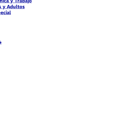
nica y Trabajo
s y Adultos
ecial
4