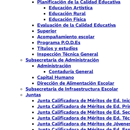
Planificación de la Calidad Educativa
Educación Artística
Educación Rural
Educación Física
Evaluación de la Calidad Educativa
Superior
Acompañamiento escolar
Programa P.O.D.Es
Títulos y estudios
Inspección Técnica General
Subsecretaría de Administración
Administración
Contaduría General
Capital Humano
Dirección de Alimentación Escolar
Subsecretaría de Infraestructura Escolar
Juntas
Junta Calificadora de Méritos de Ed. Inic
Junta Calificadora de Méritos de Ed. Pri
Junta Calificadora de Méritos de Ed. Se
Junta Calificadora de Méritos de Ed. Téc
Junta Calificadora de Méritos de Jóvene
Junta Calificadora de Méritos de Ed. Esp