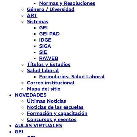
Normas y Resoluciones
Género / Diversidad
ART
Sistemas
GEI
GEI PAD
IDGE
SIGA
SIE
RAWEB
Títulos y Estudios
Salud laboral
Formularios. Salud Laboral
Correo institucional
Mapa del sitio
NOVEDADES
Últimas Noticias
Noticias de las escuelas
Formación y capacitación
Concursos y eventos
AULAS VIRTUALES
GEI