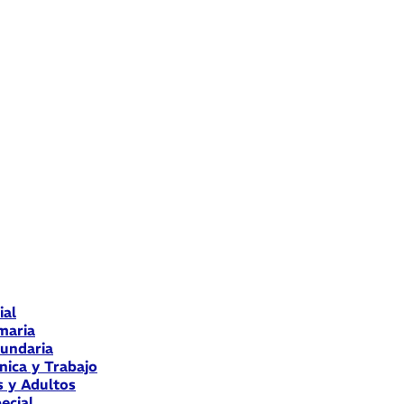
ial
maria
cundaria
nica y Trabajo
s y Adultos
ecial