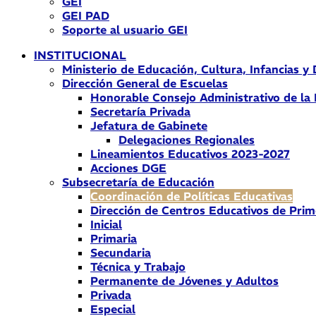
GEI
GEI PAD
Soporte al usuario GEI
INSTITUCIONAL
Ministerio de Educación, Cultura, Infancias y
Dirección General de Escuelas
Honorable Consejo Administrativo de la
Secretaría Privada
Jefatura de Gabinete
Delegaciones Regionales
Lineamientos Educativos 2023-2027
Acciones DGE
Subsecretaría de Educación
Coordinación de Políticas Educativas
Dirección de Centros Educativos de Prim
Inicial
Primaria
Secundaria
Técnica y Trabajo
Permanente de Jóvenes y Adultos
Privada
Especial