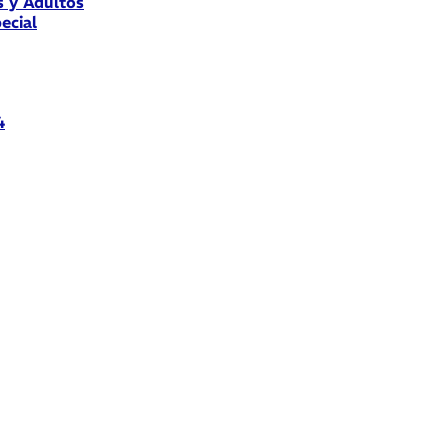
s y Adultos
ecial
4