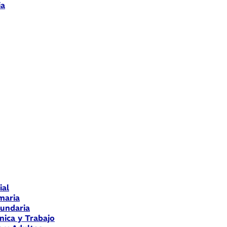
ia
ial
maria
cundaria
nica y Trabajo