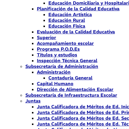
Educación Domiciliaria y Hospitalar
Planificación de la Calidad Educativa
Educación Artística
Educación Rural
Educación Física
Evaluación de la Calidad Educativa
Superior
Acompañamiento escolar
Programa P.O.D.Es
Títulos y estudios
Inspección Técnica General
Subsecretaría de Administración
Administración
Contaduría General
Capital Humano
Dirección de Alimentación Escolar
Subsecretaría de Infraestructura Escolar
Juntas
Junta Calificadora de Méritos de Ed. Inic
Junta Calificadora de Méritos de Ed. Pri
Junta Calificadora de Méritos de Ed. Se
Junta Calificadora de Méritos de Ed. Téc