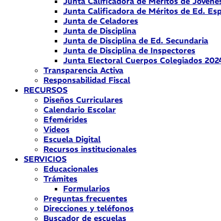
Junta Calificadora de Méritos de Jóvene
Junta Calificadora de Méritos de Ed. Esp
Junta de Celadores
Junta de Disciplina
Junta de Disciplina de Ed. Secundaria
Junta de Disciplina de Inspectores
Junta Electoral Cuerpos Colegiados 202
Transparencia Activa
Responsabilidad Fiscal
RECURSOS
Diseños Curriculares
Calendario Escolar
Efemérides
Videos
Escuela Digital
Recursos institucionales
SERVICIOS
Educacionales
Trámites
Formularios
Preguntas frecuentes
Direcciones y teléfonos
Buscador de escuelas