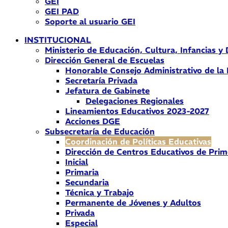
GEI
GEI PAD
Soporte al usuario GEI
INSTITUCIONAL
Ministerio de Educación, Cultura, Infancias y
Dirección General de Escuelas
Honorable Consejo Administrativo de la
Secretaría Privada
Jefatura de Gabinete
Delegaciones Regionales
Lineamientos Educativos 2023-2027
Acciones DGE
Subsecretaría de Educación
Coordinación de Políticas Educativas
Dirección de Centros Educativos de Prim
Inicial
Primaria
Secundaria
Técnica y Trabajo
Permanente de Jóvenes y Adultos
Privada
Especial