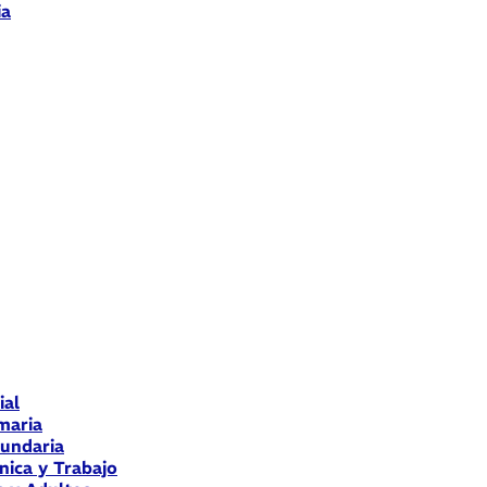
ia
ial
maria
cundaria
nica y Trabajo