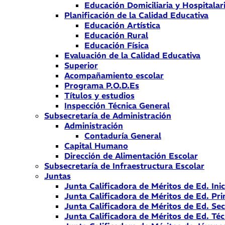
Educación Domiciliaria y Hospitalar
Planificación de la Calidad Educativa
Educación Artística
Educación Rural
Educación Física
Evaluación de la Calidad Educativa
Superior
Acompañamiento escolar
Programa P.O.D.Es
Títulos y estudios
Inspección Técnica General
Subsecretaría de Administración
Administración
Contaduría General
Capital Humano
Dirección de Alimentación Escolar
Subsecretaría de Infraestructura Escolar
Juntas
Junta Calificadora de Méritos de Ed. Inic
Junta Calificadora de Méritos de Ed. Pri
Junta Calificadora de Méritos de Ed. Se
Junta Calificadora de Méritos de Ed. Téc