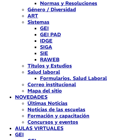
Normas y Resoluciones
Género / Diversidad
ART
Sistemas
GEI
GEI PAD
IDGE
SIGA
SIE
RAWEB
Títulos y Estudios
Salud laboral
Formularios. Salud Laboral
Correo institucional
Mapa del sitio
NOVEDADES
Últimas Noticias
Noticias de las escuelas
Formación y capacitación
Concursos y eventos
AULAS VIRTUALES
GEI