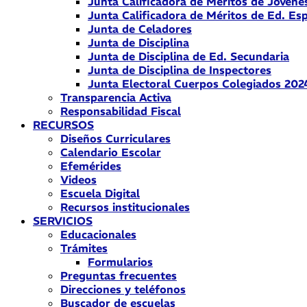
Junta Calificadora de Méritos de Jóvene
Junta Calificadora de Méritos de Ed. Esp
Junta de Celadores
Junta de Disciplina
Junta de Disciplina de Ed. Secundaria
Junta de Disciplina de Inspectores
Junta Electoral Cuerpos Colegiados 202
Transparencia Activa
Responsabilidad Fiscal
RECURSOS
Diseños Curriculares
Calendario Escolar
Efemérides
Videos
Escuela Digital
Recursos institucionales
SERVICIOS
Educacionales
Trámites
Formularios
Preguntas frecuentes
Direcciones y teléfonos
Buscador de escuelas