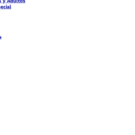
s y Adultos
ecial
4