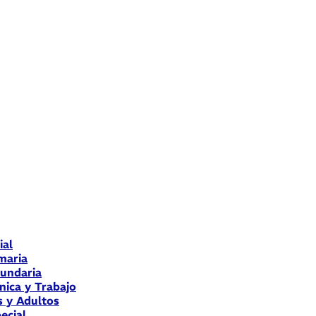
ial
maria
cundaria
nica y Trabajo
s y Adultos
ecial