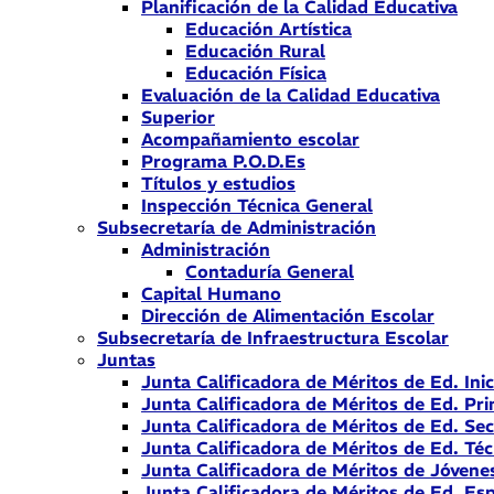
Planificación de la Calidad Educativa
Educación Artística
Educación Rural
Educación Física
Evaluación de la Calidad Educativa
Superior
Acompañamiento escolar
Programa P.O.D.Es
Títulos y estudios
Inspección Técnica General
Subsecretaría de Administración
Administración
Contaduría General
Capital Humano
Dirección de Alimentación Escolar
Subsecretaría de Infraestructura Escolar
Juntas
Junta Calificadora de Méritos de Ed. Inic
Junta Calificadora de Méritos de Ed. Pri
Junta Calificadora de Méritos de Ed. Se
Junta Calificadora de Méritos de Ed. Téc
Junta Calificadora de Méritos de Jóvene
Junta Calificadora de Méritos de Ed. Esp