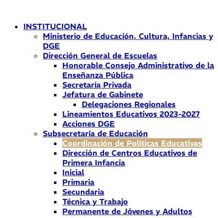
Ir
al
INSTITUCIONAL
contenido
Ministerio de Educación, Cultura, Infancias y
DGE
Dirección General de Escuelas
Honorable Consejo Administrativo de la
Enseñanza Pública
Secretaría Privada
Jefatura de Gabinete
Delegaciones Regionales
Lineamientos Educativos 2023-2027
Acciones DGE
Subsecretaría de Educación
Coordinación de Políticas Educativas
Dirección de Centros Educativos de
Primera Infancia
Inicial
Primaria
Secundaria
Técnica y Trabajo
Permanente de Jóvenes y Adultos