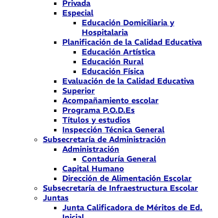
Privada
Especial
Educación Domiciliaria y
Hospitalaria
Planificación de la Calidad Educativa
Educación Artística
Educación Rural
Educación Física
Evaluación de la Calidad Educativa
Superior
Acompañamiento escolar
Programa P.O.D.Es
Títulos y estudios
Inspección Técnica General
Subsecretaría de Administración
Administración
Contaduría General
Capital Humano
Dirección de Alimentación Escolar
Subsecretaría de Infraestructura Escolar
Juntas
Junta Calificadora de Méritos de Ed.
Inicial