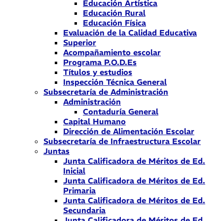
Educación Artística
Educación Rural
Educación Física
Evaluación de la Calidad Educativa
Superior
Acompañamiento escolar
Programa P.O.D.Es
Títulos y estudios
Inspección Técnica General
Subsecretaría de Administración
Administración
Contaduría General
Capital Humano
Dirección de Alimentación Escolar
Subsecretaría de Infraestructura Escolar
Juntas
Junta Calificadora de Méritos de Ed.
Inicial
Junta Calificadora de Méritos de Ed.
Primaria
Junta Calificadora de Méritos de Ed.
Secundaria
Junta Calificadora de Méritos de Ed.