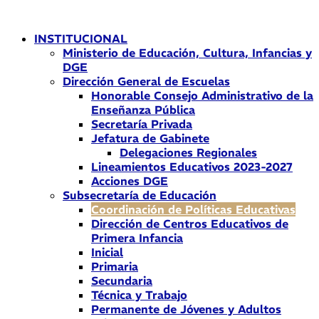
Ir
al
INSTITUCIONAL
contenido
Ministerio de Educación, Cultura, Infancias y
DGE
Dirección General de Escuelas
Honorable Consejo Administrativo de la
Enseñanza Pública
Secretaría Privada
Jefatura de Gabinete
Delegaciones Regionales
Lineamientos Educativos 2023-2027
Acciones DGE
Subsecretaría de Educación
Coordinación de Políticas Educativas
Dirección de Centros Educativos de
Primera Infancia
Inicial
Primaria
Secundaria
Técnica y Trabajo
Permanente de Jóvenes y Adultos