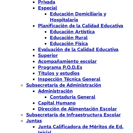
Privada
Especial
Educación Domiciliaria y
Hospitalaria
Planificación de la Calidad Educativa
Educación Artística
Educación Rural
Educación Física
Evaluación de la Calidad Educativa
Superior
Acompañamiento escolar
Programa P.O.D.Es
Títulos y estudios
Inspección Técnica General
Subsecretaría de Administración
Administración
Contaduría General
Capital Humano
Dirección de Alimentación Escolar
Subsecretaría de Infraestructura Escolar
Juntas
Junta Calificadora de Méritos de Ed.
Inicial