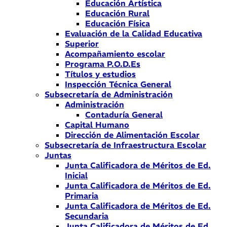
Educación Artística
Educación Rural
Educación Física
Evaluación de la Calidad Educativa
Superior
Acompañamiento escolar
Programa P.O.D.Es
Títulos y estudios
Inspección Técnica General
Subsecretaría de Administración
Administración
Contaduría General
Capital Humano
Dirección de Alimentación Escolar
Subsecretaría de Infraestructura Escolar
Juntas
Junta Calificadora de Méritos de Ed.
Inicial
Junta Calificadora de Méritos de Ed.
Primaria
Junta Calificadora de Méritos de Ed.
Secundaria
Junta Calificadora de Méritos de Ed.