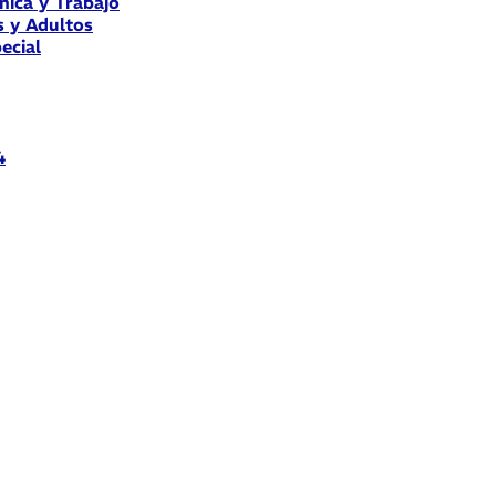
nica y Trabajo
s y Adultos
ecial
4