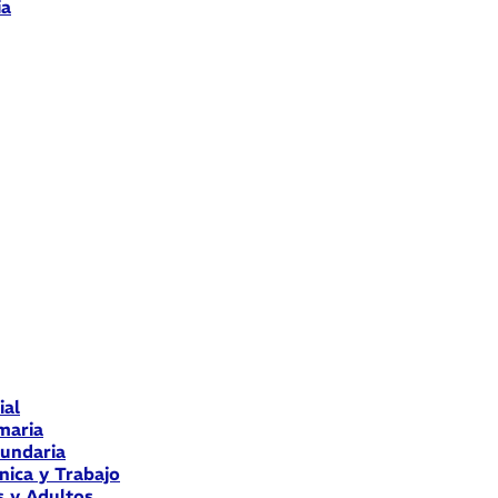
ia
ial
maria
cundaria
nica y Trabajo
s y Adultos