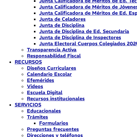
Junta Calificadora de Méritos de Ed. Téc
Junta Calificadora de Méritos de Jóvene
Junta Calificadora de Méritos de Ed. Esp
Junta de Celadores
Junta de Disciplina
Junta de Disciplina de Ed. Secundaria
Junta de Disciplina de Inspectores
Junta Electoral Cuerpos Colegiados 202
Transparencia Activa
Responsabilidad Fiscal
RECURSOS
Diseños Curriculares
Calendario Escolar
Efemérides
Videos
Escuela Digital
Recursos institucionales
SERVICIOS
Educacionales
Trámites
Formularios
Preguntas frecuentes
Direcciones y teléfonos