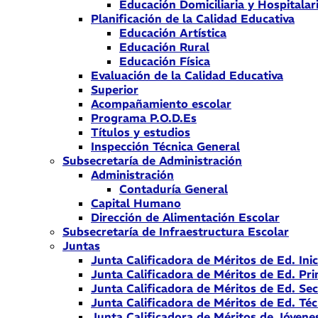
Educación Domiciliaria y Hospitalar
Planificación de la Calidad Educativa
Educación Artística
Educación Rural
Educación Física
Evaluación de la Calidad Educativa
Superior
Acompañamiento escolar
Programa P.O.D.Es
Títulos y estudios
Inspección Técnica General
Subsecretaría de Administración
Administración
Contaduría General
Capital Humano
Dirección de Alimentación Escolar
Subsecretaría de Infraestructura Escolar
Juntas
Junta Calificadora de Méritos de Ed. Inic
Junta Calificadora de Méritos de Ed. Pri
Junta Calificadora de Méritos de Ed. Se
Junta Calificadora de Méritos de Ed. Téc
Junta Calificadora de Méritos de Jóvene