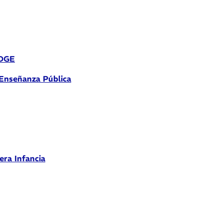
 DGE
 Enseñanza Pública
era Infancia