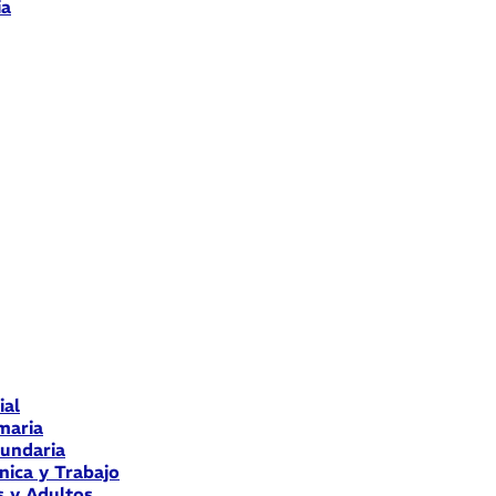
ia
ial
maria
cundaria
nica y Trabajo
s y Adultos