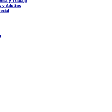
nica y Trabajo
s y Adultos
ecial
4