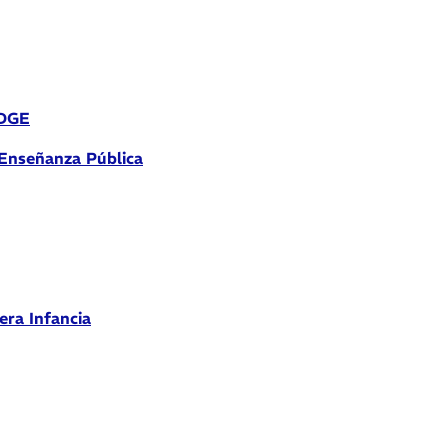
 DGE
 Enseñanza Pública
era Infancia