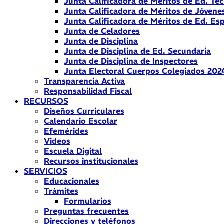
Junta Calificadora de Méritos de Ed. Téc
Junta Calificadora de Méritos de Jóvene
Junta Calificadora de Méritos de Ed. Esp
Junta de Celadores
Junta de Disciplina
Junta de Disciplina de Ed. Secundaria
Junta de Disciplina de Inspectores
Junta Electoral Cuerpos Colegiados 202
Transparencia Activa
Responsabilidad Fiscal
RECURSOS
Diseños Curriculares
Calendario Escolar
Efemérides
Videos
Escuela Digital
Recursos institucionales
SERVICIOS
Educacionales
Trámites
Formularios
Preguntas frecuentes
Direcciones y teléfonos