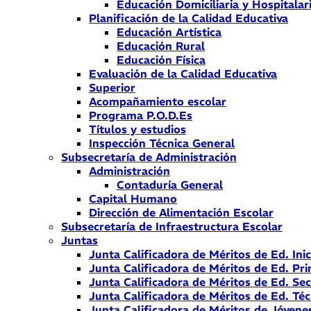
Educación Domiciliaria y Hospitalar
Planificación de la Calidad Educativa
Educación Artística
Educación Rural
Educación Física
Evaluación de la Calidad Educativa
Superior
Acompañamiento escolar
Programa P.O.D.Es
Títulos y estudios
Inspección Técnica General
Subsecretaría de Administración
Administración
Contaduría General
Capital Humano
Dirección de Alimentación Escolar
Subsecretaría de Infraestructura Escolar
Juntas
Junta Calificadora de Méritos de Ed. Inic
Junta Calificadora de Méritos de Ed. Pri
Junta Calificadora de Méritos de Ed. Se
Junta Calificadora de Méritos de Ed. Téc
Junta Calificadora de Méritos de Jóvene