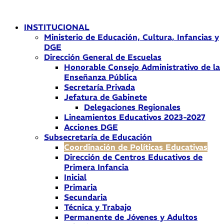
Ir
al
INSTITUCIONAL
contenido
Ministerio de Educación, Cultura, Infancias y
DGE
Dirección General de Escuelas
Honorable Consejo Administrativo de la
Enseñanza Pública
Secretaría Privada
Jefatura de Gabinete
Delegaciones Regionales
Lineamientos Educativos 2023-2027
Acciones DGE
Subsecretaría de Educación
Coordinación de Políticas Educativas
Dirección de Centros Educativos de
Primera Infancia
Inicial
Primaria
Secundaria
Técnica y Trabajo
Permanente de Jóvenes y Adultos