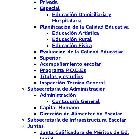
Privada
Especial
Educación Domiciliaria y
Hospitalaria
Planificación de la Calidad Educativa
Educación Artística
Educación Rural
Educación Física
Evaluación de la Calidad Educativa
Superior
Acompañamiento escolar
Programa P.O.D.Es
Títulos y estudios
Inspección Técnica General
Subsecretaría de Administración
Administración
Contaduría General
Capital Humano
Dirección de Alimentación Escolar
Subsecretaría de Infraestructura Escolar
Juntas
Junta Calificadora de Méritos de Ed.
Inicial