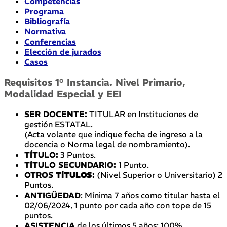
Competencias
Programa
Bibliografía
Normativa
Conferencias
Elección de jurados
Casos
Requisitos 1° Instancia. Nivel Primario,
Modalidad Especial y EEI
SER DOCENTE:
TITULAR en Instituciones de
gestión ESTATAL.
(Acta volante que indique fecha de ingreso a la
docencia o Norma legal de nombramiento).
TÍTULO:
3 Puntos.
TÍTULO SECUNDARIO:
1 Punto.
OTROS
TÍTULOS
:
(Nivel Superior o Universitario) 2
Puntos.
ANTIGÜEDAD
: Mínima 7 años como titular hasta el
02/06/2024, 1 punto por cada año con tope de 15
puntos.
ASISTENCIA
de los últimos 5 años: 100%