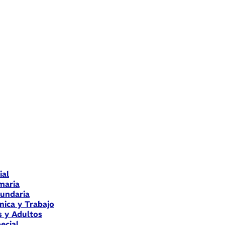
ial
maria
cundaria
nica y Trabajo
s y Adultos
ecial