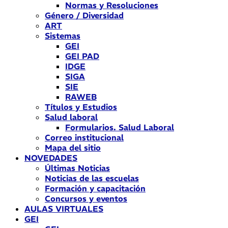
Normas y Resoluciones
Género / Diversidad
ART
Sistemas
GEI
GEI PAD
IDGE
SIGA
SIE
RAWEB
Títulos y Estudios
Salud laboral
Formularios. Salud Laboral
Correo institucional
Mapa del sitio
NOVEDADES
Últimas Noticias
Noticias de las escuelas
Formación y capacitación
Concursos y eventos
AULAS VIRTUALES
GEI