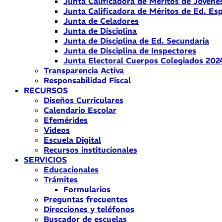
Junta Calificadora de Méritos de Jóvene
Junta Calificadora de Méritos de Ed. Esp
Junta de Celadores
Junta de Disciplina
Junta de Disciplina de Ed. Secundaria
Junta de Disciplina de Inspectores
Junta Electoral Cuerpos Colegiados 202
Transparencia Activa
Responsabilidad Fiscal
RECURSOS
Diseños Curriculares
Calendario Escolar
Efemérides
Videos
Escuela Digital
Recursos institucionales
SERVICIOS
Educacionales
Trámites
Formularios
Preguntas frecuentes
Direcciones y teléfonos
Buscador de escuelas