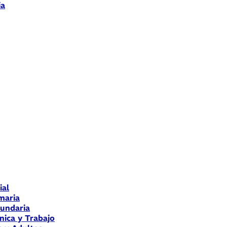
ia
ial
maria
cundaria
nica y Trabajo