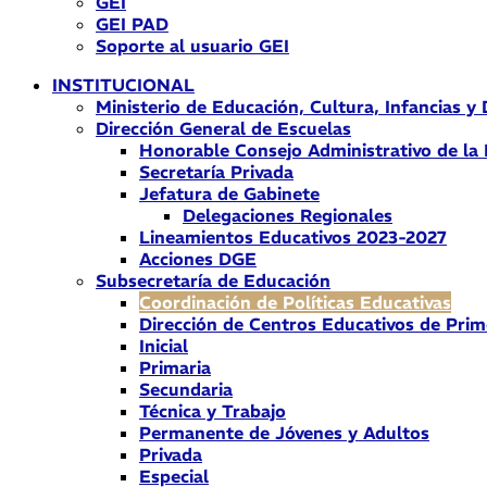
GEI
GEI PAD
Soporte al usuario GEI
INSTITUCIONAL
Ministerio de Educación, Cultura, Infancias y
Dirección General de Escuelas
Honorable Consejo Administrativo de la
Secretaría Privada
Jefatura de Gabinete
Delegaciones Regionales
Lineamientos Educativos 2023-2027
Acciones DGE
Subsecretaría de Educación
Coordinación de Políticas Educativas
Dirección de Centros Educativos de Prim
Inicial
Primaria
Secundaria
Técnica y Trabajo
Permanente de Jóvenes y Adultos
Privada
Especial