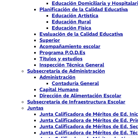
Educación Domiciliaria y Hospitalar
Planificación de la Calidad Educativa
Educación Artística
Educación Rural
Educación Física
Evaluación de la Calidad Educativa
Superior
Acompañamiento escolar
Programa P.O.D.Es
Títulos y estudios
Inspección Técnica General
Subsecretaría de Administración
Administración
Contaduría General
Capital Humano
Dirección de Alimentación Escolar
Subsecretaría de Infraestructura Escolar
Juntas
Junta Calificadora de Méritos de Ed. Inic
Junta Calificadora de Méritos de Ed. Pri
Junta Calificadora de Méritos de Ed. Se
Junta Calificadora de Méritos de Ed. Téc