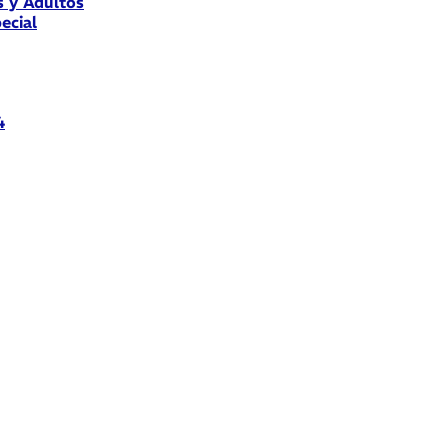
s y Adultos
ecial
4