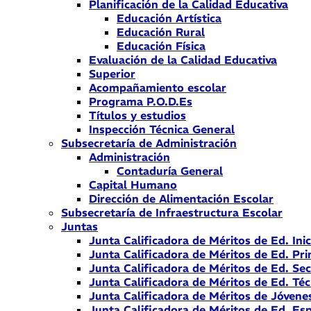
Planificación de la Calidad Educativa
Educación Artística
Educación Rural
Educación Física
Evaluación de la Calidad Educativa
Superior
Acompañamiento escolar
Programa P.O.D.Es
Títulos y estudios
Inspección Técnica General
Subsecretaría de Administración
Administración
Contaduría General
Capital Humano
Dirección de Alimentación Escolar
Subsecretaría de Infraestructura Escolar
Juntas
Junta Calificadora de Méritos de Ed. Inic
Junta Calificadora de Méritos de Ed. Pri
Junta Calificadora de Méritos de Ed. Se
Junta Calificadora de Méritos de Ed. Téc
Junta Calificadora de Méritos de Jóvene
Junta Calificadora de Méritos de Ed. Esp