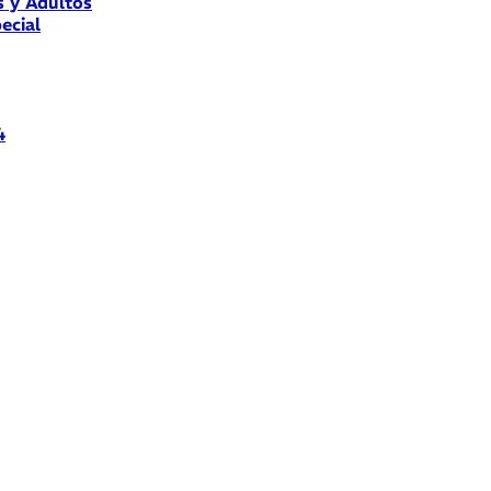
s y Adultos
ecial
4