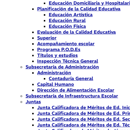
Educación Domiciliaria y Hospitalar
Planificación de la Calidad Educativa
Educación Artística
Educación Rural
Educación Física
Evaluación de la Calidad Educativa
Superior
Acompañamiento escolar
Programa P.O.D.Es
Títulos y estudios
Inspección Técnica General
Subsecretaría de Administración
Administración
Contaduría General
Capital Humano
Dirección de Alimentación Escolar
Subsecretaría de Infraestructura Escolar
Juntas
Junta Calificadora de Méritos de Ed. Inic
Junta Calificadora de Méritos de Ed. Pri
Junta Calificadora de Méritos de Ed. Se
Junta Calificadora de Méritos de Ed. Téc