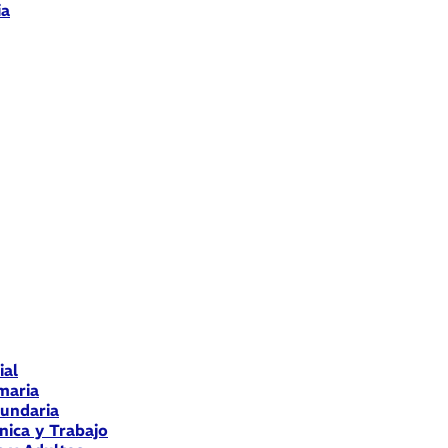
ia
ial
maria
cundaria
nica y Trabajo