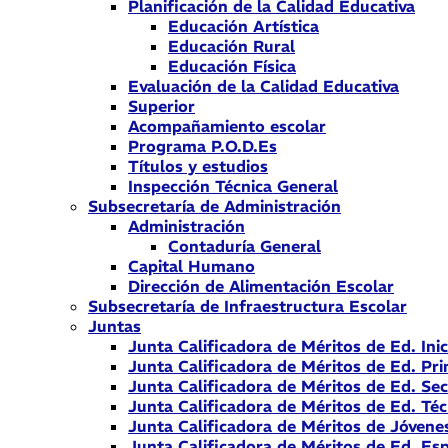
Planificación de la Calidad Educativa
Educación Artística
Educación Rural
Educación Física
Evaluación de la Calidad Educativa
Superior
Acompañamiento escolar
Programa P.O.D.Es
Títulos y estudios
Inspección Técnica General
Subsecretaría de Administración
Administración
Contaduría General
Capital Humano
Dirección de Alimentación Escolar
Subsecretaría de Infraestructura Escolar
Juntas
Junta Calificadora de Méritos de Ed. Inic
Junta Calificadora de Méritos de Ed. Pri
Junta Calificadora de Méritos de Ed. Se
Junta Calificadora de Méritos de Ed. Téc
Junta Calificadora de Méritos de Jóvene
Junta Calificadora de Méritos de Ed. Esp