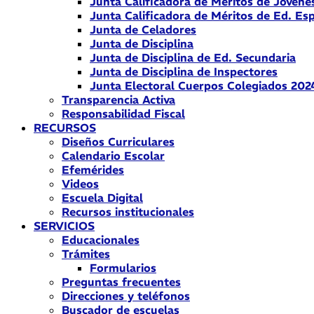
Junta Calificadora de Méritos de Jóvene
Junta Calificadora de Méritos de Ed. Esp
Junta de Celadores
Junta de Disciplina
Junta de Disciplina de Ed. Secundaria
Junta de Disciplina de Inspectores
Junta Electoral Cuerpos Colegiados 202
Transparencia Activa
Responsabilidad Fiscal
RECURSOS
Diseños Curriculares
Calendario Escolar
Efemérides
Videos
Escuela Digital
Recursos institucionales
SERVICIOS
Educacionales
Trámites
Formularios
Preguntas frecuentes
Direcciones y teléfonos
Buscador de escuelas