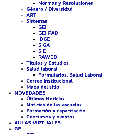
Normas y Resoluciones
Género / Diversidad
ART
Sistemas
GEI
GEI PAD
IDGE
SIGA
SIE
RAWEB
Títulos y Estudios
Salud laboral
Formularios. Salud Laboral
Correo institucional
Mapa del sitio
NOVEDADES
Últimas Noticias
Noticias de las escuelas
Formación y capacitación
Concursos y eventos
AULAS VIRTUALES
GEI