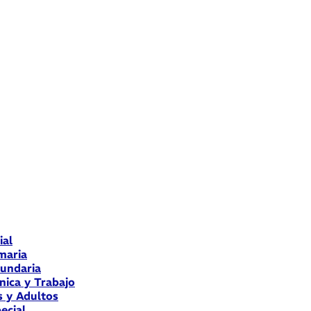
ial
maria
cundaria
nica y Trabajo
s y Adultos
ecial