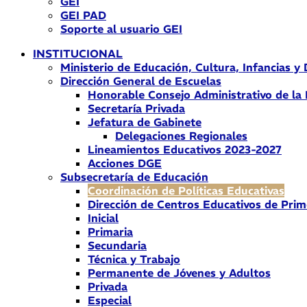
GEI
GEI PAD
Soporte al usuario GEI
INSTITUCIONAL
Ministerio de Educación, Cultura, Infancias y
Dirección General de Escuelas
Honorable Consejo Administrativo de la
Secretaría Privada
Jefatura de Gabinete
Delegaciones Regionales
Lineamientos Educativos 2023-2027
Acciones DGE
Subsecretaría de Educación
Coordinación de Políticas Educativas
Dirección de Centros Educativos de Prim
Inicial
Primaria
Secundaria
Técnica y Trabajo
Permanente de Jóvenes y Adultos
Privada
Especial