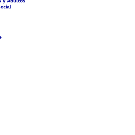
s y Adultos
ecial
4