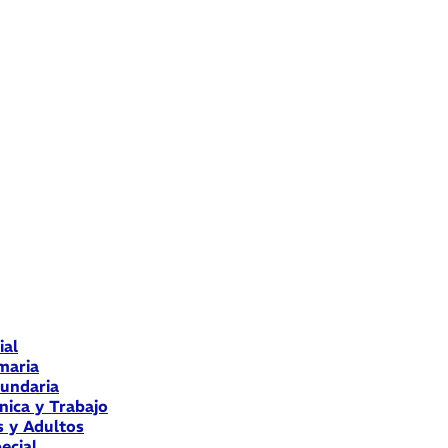
ial
maria
cundaria
nica y Trabajo
s y Adultos
ecial