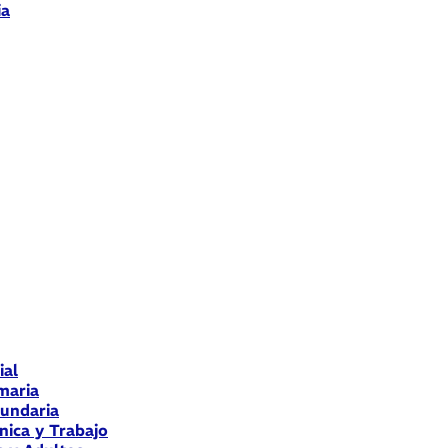
ia
ial
maria
cundaria
nica y Trabajo