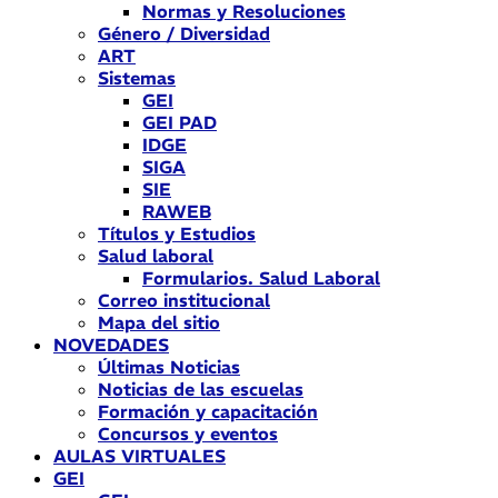
Normas y Resoluciones
Género / Diversidad
ART
Sistemas
GEI
GEI PAD
IDGE
SIGA
SIE
RAWEB
Títulos y Estudios
Salud laboral
Formularios. Salud Laboral
Correo institucional
Mapa del sitio
NOVEDADES
Últimas Noticias
Noticias de las escuelas
Formación y capacitación
Concursos y eventos
AULAS VIRTUALES
GEI