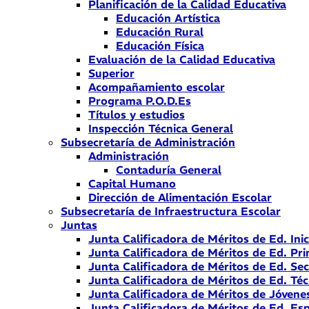
Planificación de la Calidad Educativa
Educación Artística
Educación Rural
Educación Física
Evaluación de la Calidad Educativa
Superior
Acompañamiento escolar
Programa P.O.D.Es
Títulos y estudios
Inspección Técnica General
Subsecretaría de Administración
Administración
Contaduría General
Capital Humano
Dirección de Alimentación Escolar
Subsecretaría de Infraestructura Escolar
Juntas
Junta Calificadora de Méritos de Ed. Inic
Junta Calificadora de Méritos de Ed. Pri
Junta Calificadora de Méritos de Ed. Se
Junta Calificadora de Méritos de Ed. Téc
Junta Calificadora de Méritos de Jóvene
Junta Calificadora de Méritos de Ed. Esp