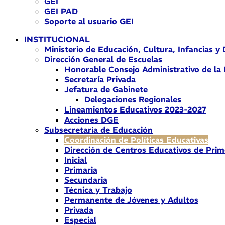
GEI
GEI PAD
Soporte al usuario GEI
INSTITUCIONAL
Ministerio de Educación, Cultura, Infancias y
Dirección General de Escuelas
Honorable Consejo Administrativo de la
Secretaría Privada
Jefatura de Gabinete
Delegaciones Regionales
Lineamientos Educativos 2023-2027
Acciones DGE
Subsecretaría de Educación
Coordinación de Políticas Educativas
Dirección de Centros Educativos de Prim
Inicial
Primaria
Secundaria
Técnica y Trabajo
Permanente de Jóvenes y Adultos
Privada
Especial