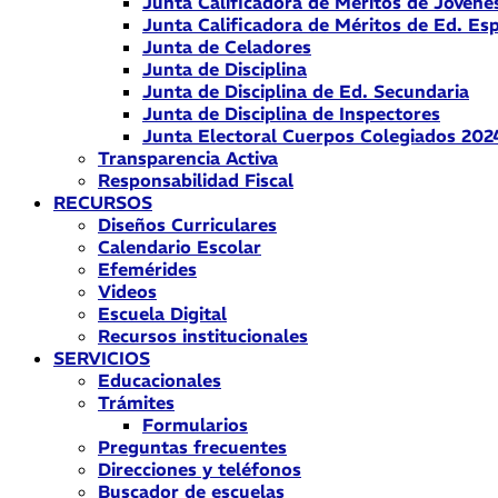
Junta Calificadora de Méritos de Jóvene
Junta Calificadora de Méritos de Ed. Esp
Junta de Celadores
Junta de Disciplina
Junta de Disciplina de Ed. Secundaria
Junta de Disciplina de Inspectores
Junta Electoral Cuerpos Colegiados 202
Transparencia Activa
Responsabilidad Fiscal
RECURSOS
Diseños Curriculares
Calendario Escolar
Efemérides
Videos
Escuela Digital
Recursos institucionales
SERVICIOS
Educacionales
Trámites
Formularios
Preguntas frecuentes
Direcciones y teléfonos
Buscador de escuelas