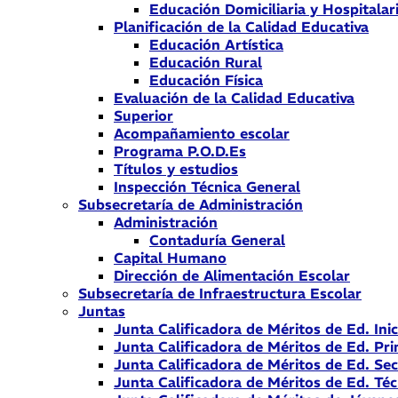
Educación Domiciliaria y Hospitalar
Planificación de la Calidad Educativa
Educación Artística
Educación Rural
Educación Física
Evaluación de la Calidad Educativa
Superior
Acompañamiento escolar
Programa P.O.D.Es
Títulos y estudios
Inspección Técnica General
Subsecretaría de Administración
Administración
Contaduría General
Capital Humano
Dirección de Alimentación Escolar
Subsecretaría de Infraestructura Escolar
Juntas
Junta Calificadora de Méritos de Ed. Inic
Junta Calificadora de Méritos de Ed. Pri
Junta Calificadora de Méritos de Ed. Se
Junta Calificadora de Méritos de Ed. Téc