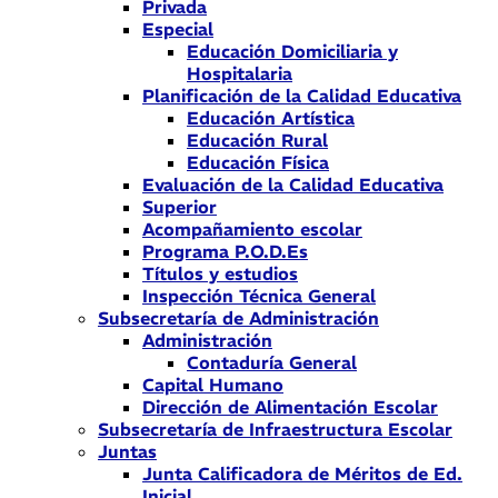
Privada
Especial
Educación Domiciliaria y
Hospitalaria
Planificación de la Calidad Educativa
Educación Artística
Educación Rural
Educación Física
Evaluación de la Calidad Educativa
Superior
Acompañamiento escolar
Programa P.O.D.Es
Títulos y estudios
Inspección Técnica General
Subsecretaría de Administración
Administración
Contaduría General
Capital Humano
Dirección de Alimentación Escolar
Subsecretaría de Infraestructura Escolar
Juntas
Junta Calificadora de Méritos de Ed.
Inicial