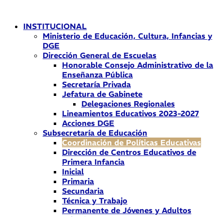
Ir
al
INSTITUCIONAL
contenido
Ministerio de Educación, Cultura, Infancias y
DGE
Dirección General de Escuelas
Honorable Consejo Administrativo de la
Enseñanza Pública
Secretaría Privada
Jefatura de Gabinete
Delegaciones Regionales
Lineamientos Educativos 2023-2027
Acciones DGE
Subsecretaría de Educación
Coordinación de Políticas Educativas
Dirección de Centros Educativos de
Primera Infancia
Inicial
Primaria
Secundaria
Técnica y Trabajo
Permanente de Jóvenes y Adultos