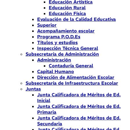
Educación Artística
Educación Rural
Educación Física
Evaluación de la Calidad Educativa
Superior
Acompañamiento escolar
Programa P.O.D.Es
Títulos y estudios
Inspección Técnica General
Subsecretaría de Administración
Administración
Contaduría General
Capital Humano
Dirección de Alimentación Escolar
Subsecretaría de Infraestructura Escolar
Juntas
Junta Calificadora de Méritos de Ed.
Inicial
Junta Calificadora de Méritos de Ed.
Primaria
Junta Calificadora de Méritos de Ed.
Secundaria
Junta Calificadora de Méritos de Ed.