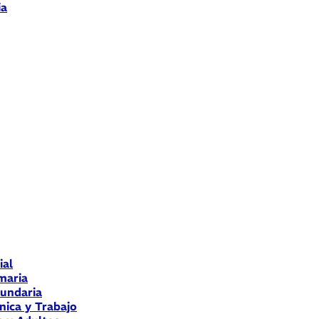
ia
ial
maria
cundaria
nica y Trabajo