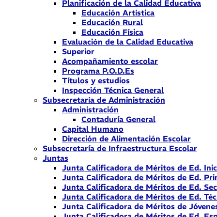
Planificación de la Calidad Educativa
Educación Artística
Educación Rural
Educación Física
Evaluación de la Calidad Educativa
Superior
Acompañamiento escolar
Programa P.O.D.Es
Títulos y estudios
Inspección Técnica General
Subsecretaría de Administración
Administración
Contaduría General
Capital Humano
Dirección de Alimentación Escolar
Subsecretaría de Infraestructura Escolar
Juntas
Junta Calificadora de Méritos de Ed. Inic
Junta Calificadora de Méritos de Ed. Pri
Junta Calificadora de Méritos de Ed. Se
Junta Calificadora de Méritos de Ed. Téc
Junta Calificadora de Méritos de Jóvene
Junta Calificadora de Méritos de Ed. Esp