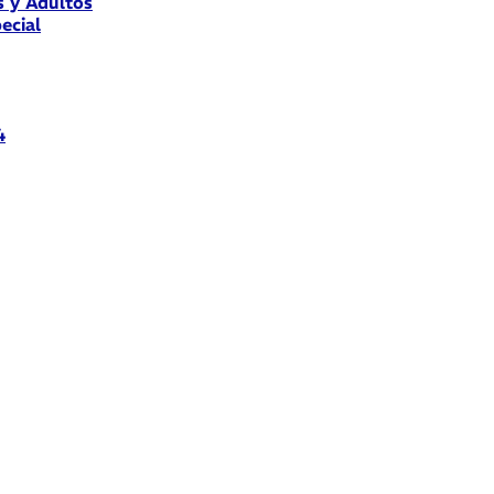
s y Adultos
ecial
4