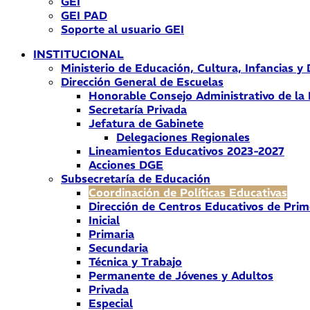
GEI
GEI PAD
Soporte al usuario GEI
INSTITUCIONAL
Ministerio de Educación, Cultura, Infancias y
Dirección General de Escuelas
Honorable Consejo Administrativo de la
Secretaría Privada
Jefatura de Gabinete
Delegaciones Regionales
Lineamientos Educativos 2023-2027
Acciones DGE
Subsecretaría de Educación
Coordinación de Políticas Educativas
Dirección de Centros Educativos de Prim
Inicial
Primaria
Secundaria
Técnica y Trabajo
Permanente de Jóvenes y Adultos
Privada
Especial