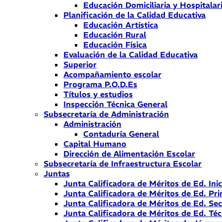
Educación Domiciliaria y Hospitalar
Planificación de la Calidad Educativa
Educación Artística
Educación Rural
Educación Física
Evaluación de la Calidad Educativa
Superior
Acompañamiento escolar
Programa P.O.D.Es
Títulos y estudios
Inspección Técnica General
Subsecretaría de Administración
Administración
Contaduría General
Capital Humano
Dirección de Alimentación Escolar
Subsecretaría de Infraestructura Escolar
Juntas
Junta Calificadora de Méritos de Ed. Inic
Junta Calificadora de Méritos de Ed. Pri
Junta Calificadora de Méritos de Ed. Se
Junta Calificadora de Méritos de Ed. Téc