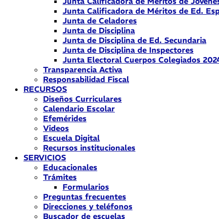
Junta Calificadora de Méritos de Jóvene
Junta Calificadora de Méritos de Ed. Esp
Junta de Celadores
Junta de Disciplina
Junta de Disciplina de Ed. Secundaria
Junta de Disciplina de Inspectores
Junta Electoral Cuerpos Colegiados 202
Transparencia Activa
Responsabilidad Fiscal
RECURSOS
Diseños Curriculares
Calendario Escolar
Efemérides
Videos
Escuela Digital
Recursos institucionales
SERVICIOS
Educacionales
Trámites
Formularios
Preguntas frecuentes
Direcciones y teléfonos
Buscador de escuelas