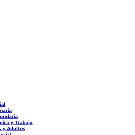
ial
maria
cundaria
nica y Trabajo
s y Adultos
ecial