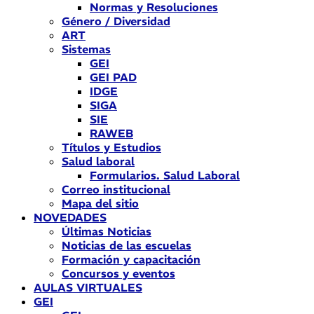
Normas y Resoluciones
Género / Diversidad
ART
Sistemas
GEI
GEI PAD
IDGE
SIGA
SIE
RAWEB
Títulos y Estudios
Salud laboral
Formularios. Salud Laboral
Correo institucional
Mapa del sitio
NOVEDADES
Últimas Noticias
Noticias de las escuelas
Formación y capacitación
Concursos y eventos
AULAS VIRTUALES
GEI