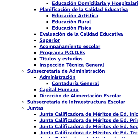
Educación Domiciliaria y Hospitalar
Planificación de la Calidad Educativa
Educación Artística
Educación Rural
Educación Física
Evaluación de la Calidad Educativa
Superior
Acompañamiento escolar
Programa P.O.D.Es
Títulos y estudios
Inspección Técnica General
Subsecretaría de Administración
Administración
Contaduría General
Capital Humano
Dirección de Alimentación Escolar
Subsecretaría de Infraestructura Escolar
Juntas
Junta Calificadora de Méritos de Ed. Inic
Junta Calificadora de Méritos de Ed. Pri
Junta Calificadora de Méritos de Ed. Se
Junta Calificadora de Méritos de Ed. Téc