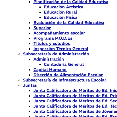
Planificación de la Calidad Educativa
Educación Artística
Educación Rural
Educación Física
Evaluación de la Calidad Educativa
Superior
Acompañamiento escolar
Programa P.O.D.Es
Títulos y estudios
Inspección Técnica General
Subsecretaría de Administración
Administración
Contaduría General
Capital Humano
Dirección de Alimentación Escolar
Subsecretaría de Infraestructura Escolar
Juntas
Junta Calificadora de Méritos de Ed. Inic
Junta Calificadora de Méritos de Ed. Pri
Junta Calificadora de Méritos de Ed. Se
Junta Calificadora de Méritos de Ed. Téc
Junta Calificadora de Méritos de Jóvene
Junta Calificadora de Méritos de Ed. Esp