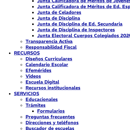
Junta Calificadora de Méritos de Jóvene
Junta Calificadora de Méritos de Ed. Esp
Junta de Celadores
Junta de Disciplina
Junta de Disciplina de Ed. Secundaria
Junta de Disciplina de Inspectores
Junta Electoral Cuerpos Colegiados 202
Transparencia Activa
Responsabilidad Fiscal
RECURSOS
Diseños Curriculares
Calendario Escolar
Efemérides
Videos
Escuela Digital
Recursos institucionales
SERVICIOS
Educacionales
Trámites
Formularios
Preguntas frecuentes
Direcciones y teléfonos
Buscador de escuelas