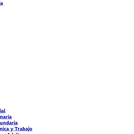
ia
ial
maria
cundaria
nica y Trabajo