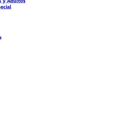
s y Adultos
ecial
4