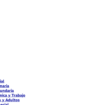
ial
maria
cundaria
nica y Trabajo
s y Adultos
ecial