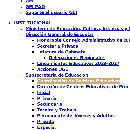
GEI
GEI PAD
Soporte al usuario GEI
INSTITUCIONAL
Ministerio de Educación, Cultura, Infancias y
Dirección General de Escuelas
Honorable Consejo Administrativo de la
Secretaría Privada
Jefatura de Gabinete
Delegaciones Regionales
Lineamientos Educativos 2023-2027
Acciones DGE
Subsecretaría de Educación
Coordinación de Políticas Educativas
Dirección de Centros Educativos de Prim
Inicial
Primaria
Secundaria
Técnica y Trabajo
Permanente de Jóvenes y Adultos
Privada
Especial