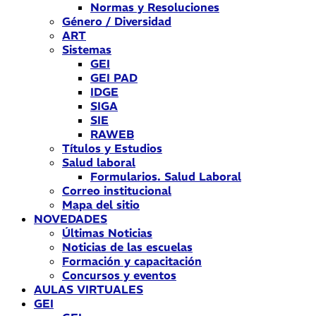
Normas y Resoluciones
Género / Diversidad
ART
Sistemas
GEI
GEI PAD
IDGE
SIGA
SIE
RAWEB
Títulos y Estudios
Salud laboral
Formularios. Salud Laboral
Correo institucional
Mapa del sitio
NOVEDADES
Últimas Noticias
Noticias de las escuelas
Formación y capacitación
Concursos y eventos
AULAS VIRTUALES
GEI