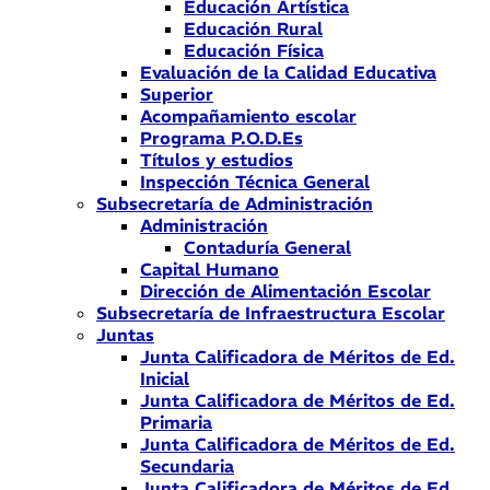
Educación Artística
Educación Rural
Educación Física
Evaluación de la Calidad Educativa
Superior
Acompañamiento escolar
Programa P.O.D.Es
Títulos y estudios
Inspección Técnica General
Subsecretaría de Administración
Administración
Contaduría General
Capital Humano
Dirección de Alimentación Escolar
Subsecretaría de Infraestructura Escolar
Juntas
Junta Calificadora de Méritos de Ed.
Inicial
Junta Calificadora de Méritos de Ed.
Primaria
Junta Calificadora de Méritos de Ed.
Secundaria
Junta Calificadora de Méritos de Ed.