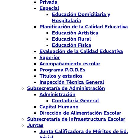
Privada
Especial
Educación Domiciliaria y
Hospitalaria
Planificación de la Calidad Educativa
Educación Artística
Educación Rural
Educación Física
Evaluación de la Calidad Educativa
Superior
Acompañamiento escolar
Programa P.O.D.Es
Títulos y estudios
Inspección Técnica General
Subsecretaría de Administración
Administración
Contaduría General
Capital Humano
Dirección de Alimentación Escolar
Subsecretaría de Infraestructura Escolar
Juntas
Junta Calificadora de Méritos de Ed.
Inicial