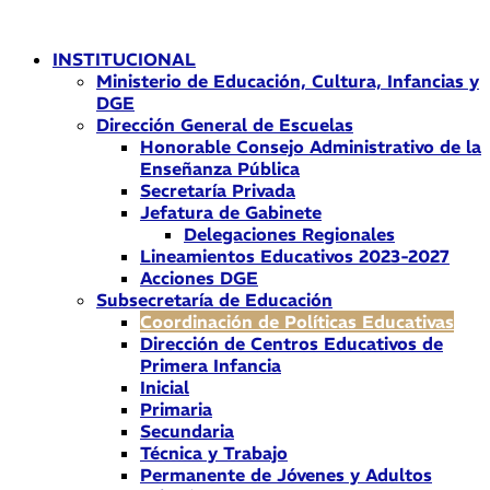
Ir
al
INSTITUCIONAL
contenido
Ministerio de Educación, Cultura, Infancias y
DGE
Dirección General de Escuelas
Honorable Consejo Administrativo de la
Enseñanza Pública
Secretaría Privada
Jefatura de Gabinete
Delegaciones Regionales
Lineamientos Educativos 2023-2027
Acciones DGE
Subsecretaría de Educación
Coordinación de Políticas Educativas
Dirección de Centros Educativos de
Primera Infancia
Inicial
Primaria
Secundaria
Técnica y Trabajo
Permanente de Jóvenes y Adultos