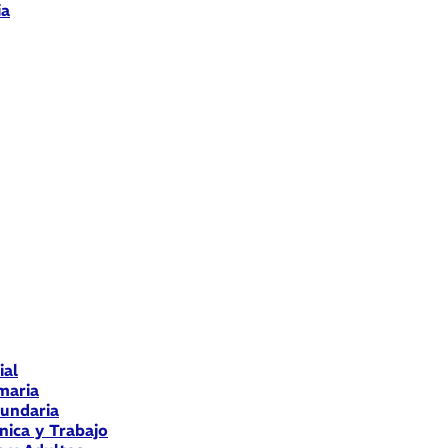
ia
ial
maria
cundaria
nica y Trabajo