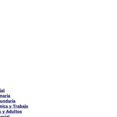
ial
maria
cundaria
nica y Trabajo
s y Adultos
ecial