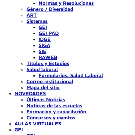
Normas y Resoluciones
Género / Diversidad
ART
Sistemas
GEI
GEI PAD
IDGE
SIGA
SIE
RAWEB
Títulos y Estudios
Salud laboral
Formularios. Salud Laboral
Correo institucional
Mapa del sitio
NOVEDADES
Últimas Noticias
Noticias de las escuelas
Formación y capacitación
Concursos y eventos
AULAS VIRTUALES
GEI