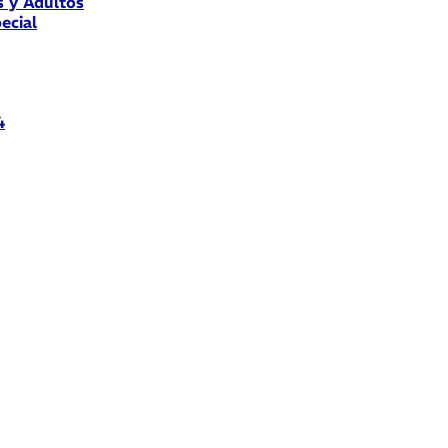
s y Adultos
ecial
4