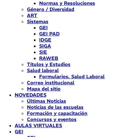
Normas y Resoluciones
Género / Diversidad
ART
Sistemas
GEI
GEI PAD
IDGE
SIGA
SIE
RAWEB
Títulos y Estudios
Salud laboral
Formularios. Salud Laboral
Correo institucional
Mapa del sitio
NOVEDADES
Últimas Noticias
Noticias de las escuelas
Formación y capacitación
Concursos y eventos
AULAS VIRTUALES
GEI