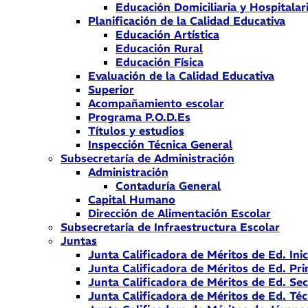
Educación Domiciliaria y Hospitalar
Planificación de la Calidad Educativa
Educación Artística
Educación Rural
Educación Física
Evaluación de la Calidad Educativa
Superior
Acompañamiento escolar
Programa P.O.D.Es
Títulos y estudios
Inspección Técnica General
Subsecretaría de Administración
Administración
Contaduría General
Capital Humano
Dirección de Alimentación Escolar
Subsecretaría de Infraestructura Escolar
Juntas
Junta Calificadora de Méritos de Ed. Inic
Junta Calificadora de Méritos de Ed. Pri
Junta Calificadora de Méritos de Ed. Se
Junta Calificadora de Méritos de Ed. Téc