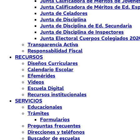
Junta Calificadora de Méritos de Jóvene
Junta Calificadora de Méritos de Ed. Esp
Junta de Celadores
Junta de Disciplina
Junta de Disciplina de Ed. Secundaria
Junta de Disciplina de Inspectores
Junta Electoral Cuerpos Colegiados 202
Transparencia Activa
Responsabilidad Fiscal
RECURSOS
Diseños Curriculares
Calendario Escolar
Efemérides
Videos
Escuela Digital
Recursos institucionales
SERVICIOS
Educacionales
Trámites
Formularios
Preguntas frecuentes
Direcciones y teléfonos
Buscador de escuelas