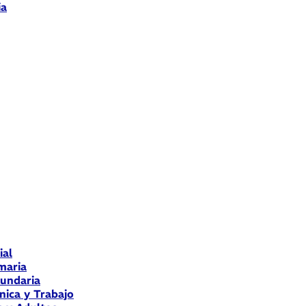
ia
ial
maria
cundaria
nica y Trabajo