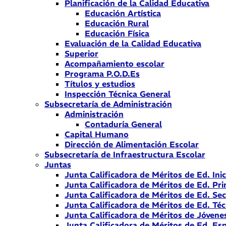
Planificación de la Calidad Educativa
Educación Artística
Educación Rural
Educación Física
Evaluación de la Calidad Educativa
Superior
Acompañamiento escolar
Programa P.O.D.Es
Títulos y estudios
Inspección Técnica General
Subsecretaría de Administración
Administración
Contaduría General
Capital Humano
Dirección de Alimentación Escolar
Subsecretaría de Infraestructura Escolar
Juntas
Junta Calificadora de Méritos de Ed. Inic
Junta Calificadora de Méritos de Ed. Pri
Junta Calificadora de Méritos de Ed. Se
Junta Calificadora de Méritos de Ed. Téc
Junta Calificadora de Méritos de Jóvene
Junta Calificadora de Méritos de Ed. Esp