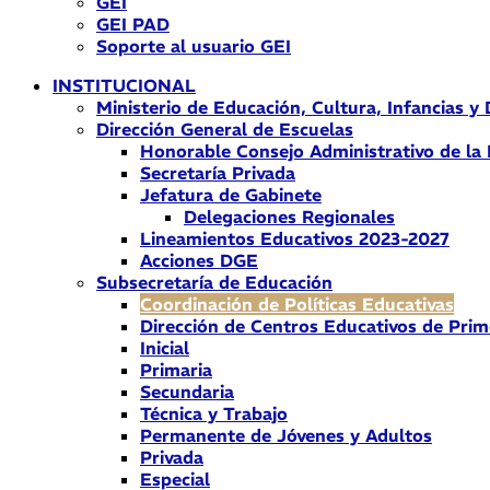
GEI
GEI PAD
Soporte al usuario GEI
INSTITUCIONAL
Ministerio de Educación, Cultura, Infancias y
Dirección General de Escuelas
Honorable Consejo Administrativo de la
Secretaría Privada
Jefatura de Gabinete
Delegaciones Regionales
Lineamientos Educativos 2023-2027
Acciones DGE
Subsecretaría de Educación
Coordinación de Políticas Educativas
Dirección de Centros Educativos de Prim
Inicial
Primaria
Secundaria
Técnica y Trabajo
Permanente de Jóvenes y Adultos
Privada
Especial