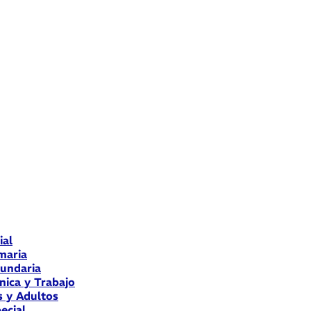
ial
maria
cundaria
nica y Trabajo
s y Adultos
ecial