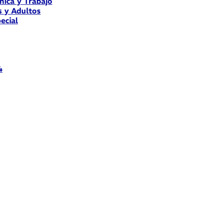
nica y Trabajo
s y Adultos
ecial
4