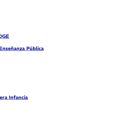
 DGE
 Enseñanza Pública
era Infancia