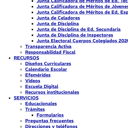
Junta Calificadora de Méritos de Ed. Téc
Junta Calificadora de Méritos de Jóvene
Junta Calificadora de Méritos de Ed. Esp
Junta de Celadores
Junta de Disciplina
Junta de Disciplina de Ed. Secundaria
Junta de Disciplina de Inspectores
Junta Electoral Cuerpos Colegiados 202
Transparencia Activa
Responsabilidad Fiscal
RECURSOS
Diseños Curriculares
Calendario Escolar
Efemérides
Videos
Escuela Digital
Recursos institucionales
SERVICIOS
Educacionales
Trámites
Formularios
Preguntas frecuentes
Direcciones y teléfonos