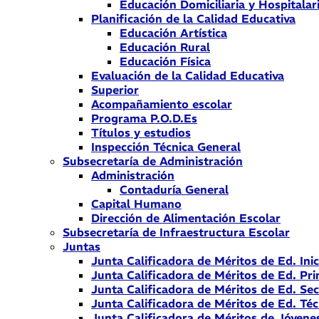
Educación Domiciliaria y Hospitalar
Planificación de la Calidad Educativa
Educación Artística
Educación Rural
Educación Física
Evaluación de la Calidad Educativa
Superior
Acompañamiento escolar
Programa P.O.D.Es
Títulos y estudios
Inspección Técnica General
Subsecretaría de Administración
Administración
Contaduría General
Capital Humano
Dirección de Alimentación Escolar
Subsecretaría de Infraestructura Escolar
Juntas
Junta Calificadora de Méritos de Ed. Inic
Junta Calificadora de Méritos de Ed. Pri
Junta Calificadora de Méritos de Ed. Se
Junta Calificadora de Méritos de Ed. Téc
Junta Calificadora de Méritos de Jóvene