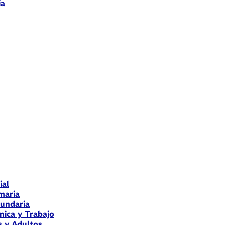
ia
ial
maria
cundaria
nica y Trabajo
s y Adultos