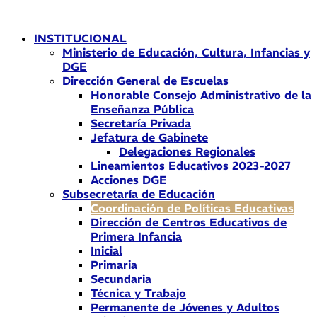
Ir
al
INSTITUCIONAL
contenido
Ministerio de Educación, Cultura, Infancias y
DGE
Dirección General de Escuelas
Honorable Consejo Administrativo de la
Enseñanza Pública
Secretaría Privada
Jefatura de Gabinete
Delegaciones Regionales
Lineamientos Educativos 2023-2027
Acciones DGE
Subsecretaría de Educación
Coordinación de Políticas Educativas
Dirección de Centros Educativos de
Primera Infancia
Inicial
Primaria
Secundaria
Técnica y Trabajo
Permanente de Jóvenes y Adultos