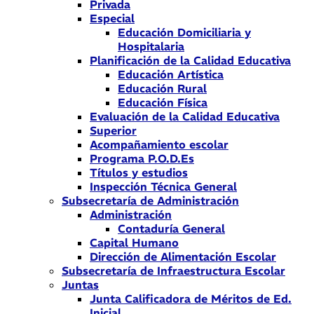
Privada
Especial
Educación Domiciliaria y
Hospitalaria
Planificación de la Calidad Educativa
Educación Artística
Educación Rural
Educación Física
Evaluación de la Calidad Educativa
Superior
Acompañamiento escolar
Programa P.O.D.Es
Títulos y estudios
Inspección Técnica General
Subsecretaría de Administración
Administración
Contaduría General
Capital Humano
Dirección de Alimentación Escolar
Subsecretaría de Infraestructura Escolar
Juntas
Junta Calificadora de Méritos de Ed.
Inicial