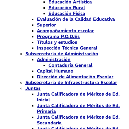
Educación Artística
Educación Rural
Educación Física
Evaluación de la Calidad Educativa
Superior
Acompañamiento escolar
Programa P.O.D.Es
Títulos y estudios
Inspección Técnica General
Subsecretaría de Administración
Administración
Contaduría General
Capital Humano
Dirección de Alimentación Escolar
Subsecretaría de Infraestructura Escolar
Juntas
Junta Calificadora de Méritos de Ed.
Inicial
Junta Calificadora de Méritos de Ed.
Primaria
Junta Calificadora de Méritos de Ed.
Secundaria
Junta Calificadora de Méritos de Ed.